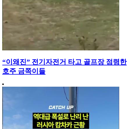
“이왜진” 전기자전거 타고 골프장 점령한
호주 금쪽이들