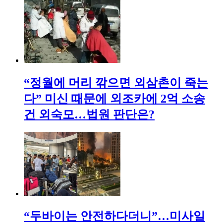
“정월에 머리 깎으면 외삼촌이 죽는
다” 미신 때문에 외조카에 2억 소송
건 외숙모…법원 판단은?
“두바이는 안전하다더니”…미사일