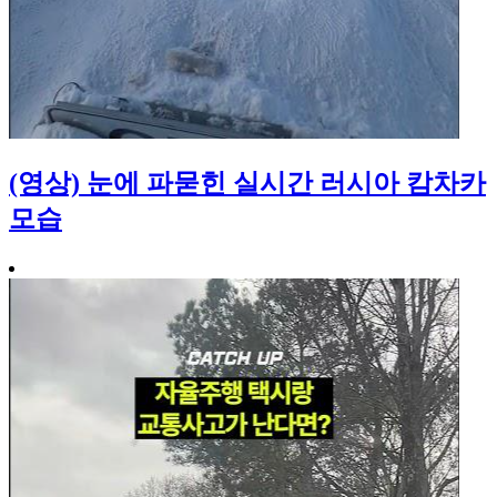
(영상) 눈에 파묻힌 실시간 러시아 캄차카
모습