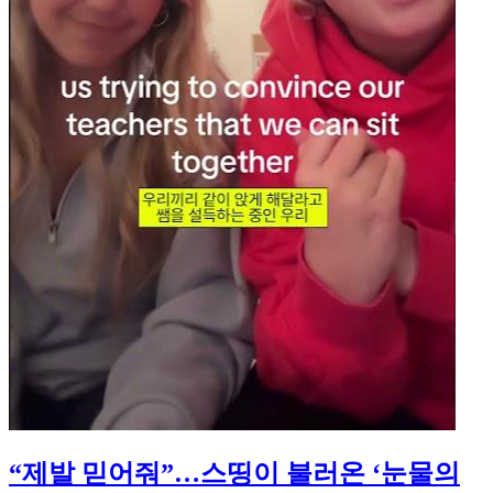
“제발 믿어줘”…스띵이 불러온 ‘눈물의