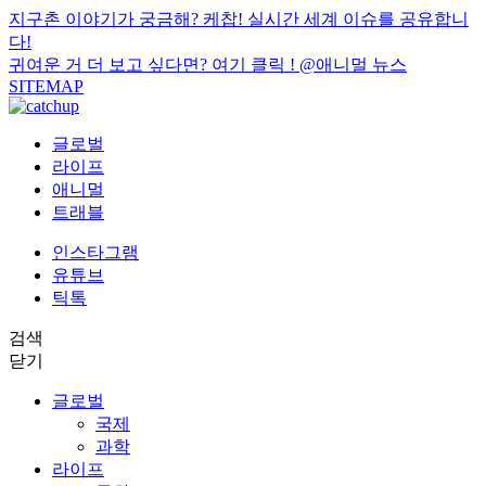
지구촌 이야기가 궁금해? 케찹! 실시간 세계 이슈를 공유합니
다!
귀여운 거 더 보고 싶다면? 여기 클릭 !
@애니멀 뉴스
SITEMAP
글로벌
라이프
애니멀
트래블
인스타그램
유튜브
틱톡
검색
닫기
글로벌
국제
과학
라이프