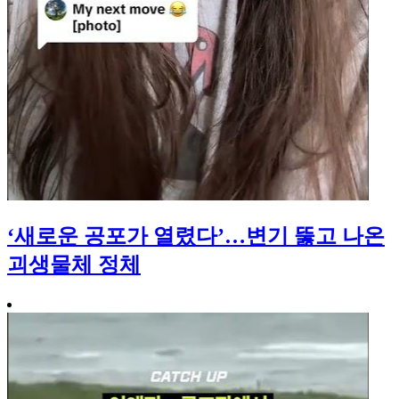
‘새로운 공포가 열렸다’…변기 뚫고 나온
괴생물체 정체