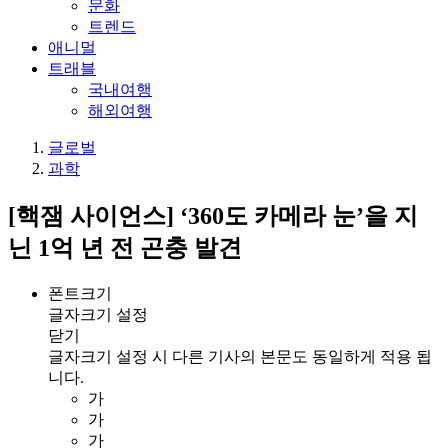
문화
트렌드
애니멀
트래블
국내여행
해외여행
글로벌
과학
[핵잼 사이언스] ‘360도 카메라 눈’을 지
닌 1억 년 전 곤충 발견
폰트크기
글자크기 설정
닫기
글자크기 설정 시 다른 기사의 본문도 동일하게 적용 됩
니다.
가
가
가