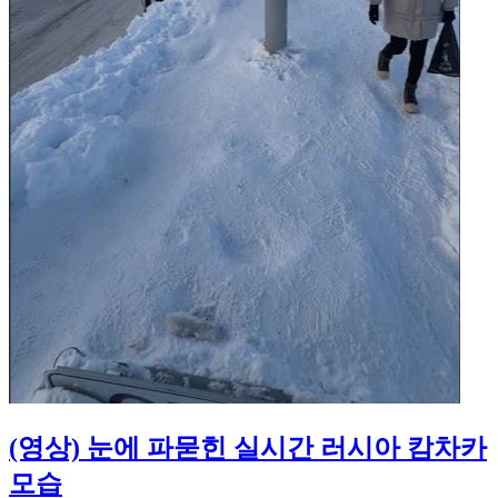
(영상) 눈에 파묻힌 실시간 러시아 캄차카
모습