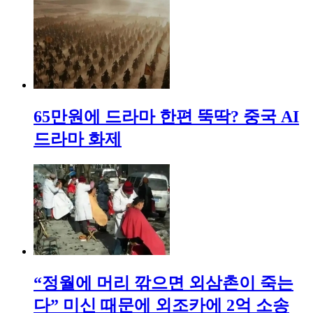
65만원에 드라마 한편 뚝딱? 중국 AI
드라마 화제
“정월에 머리 깎으면 외삼촌이 죽는
다” 미신 때문에 외조카에 2억 소송