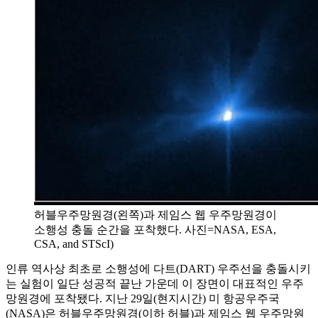
허블우주망원경(왼쪽)과 제임스 웹 우주망원경이
소행성 충돌 순간을 포착했다. 사진=NASA, ESA,
CSA, and STScI)
인류 역사상 최초로 소행성에 다트(DART) 우주선을 충돌시키
는 실험이 일단 성공적 끝난 가운데 이 장면이 대표적인 우주
망원경에 포착됐다. 지난 29일(현지시간) 미 항공우주국
(NASA)은 허블우주망원경(이하 허블)과 제임스 웹 우주망원