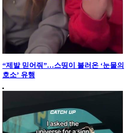
“제발 믿어줘”…스띵이 불러온 ‘눈물의
호소’ 유행