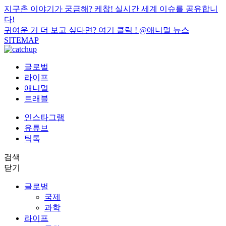
지구촌 이야기가 궁금해? 케찹! 실시간 세계 이슈를 공유합니
다!
귀여운 거 더 보고 싶다면? 여기 클릭 !
@애니멀 뉴스
SITEMAP
글로벌
라이프
애니멀
트래블
인스타그램
유튜브
틱톡
검색
닫기
글로벌
국제
과학
라이프