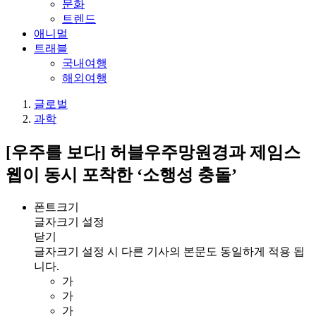
문화
트렌드
애니멀
트래블
국내여행
해외여행
글로벌
과학
[우주를 보다] 허블우주망원경과 제임스
웹이 동시 포착한 ‘소행성 충돌’
폰트크기
글자크기 설정
닫기
글자크기 설정 시 다른 기사의 본문도 동일하게 적용 됩
니다.
가
가
가