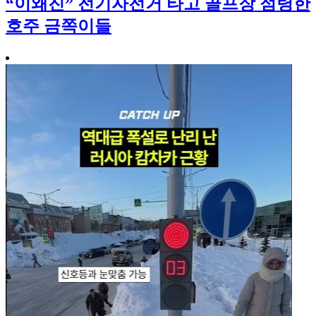
“이왜진” 전기자전거 타고 골프장 점령한
호주 금쪽이들