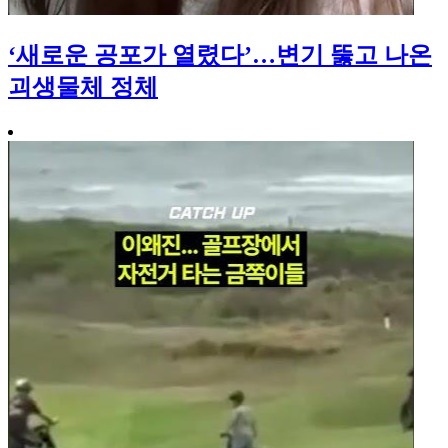
‘새로운 공포가 열렸다’…변기 뚫고 나온
괴생물체 정체