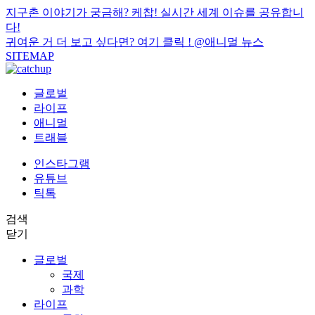
지구촌 이야기가 궁금해? 케찹! 실시간 세계 이슈를 공유합니
다!
귀여운 거 더 보고 싶다면? 여기 클릭 !
@애니멀 뉴스
SITEMAP
글로벌
라이프
애니멀
트래블
인스타그램
유튜브
틱톡
검색
닫기
글로벌
국제
과학
라이프