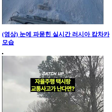
(영상) 눈에 파묻힌 실시간 러시아 캄차카
모습