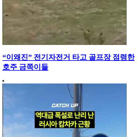
“이왜진” 전기자전거 타고 골프장 점령한
호주 금쪽이들