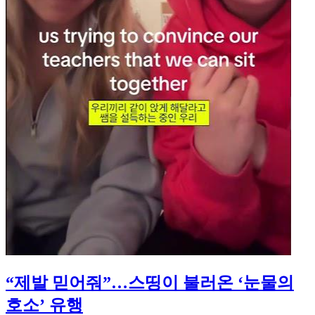
“제발 믿어줘”…스띵이 불러온 ‘눈물의
호소’ 유행