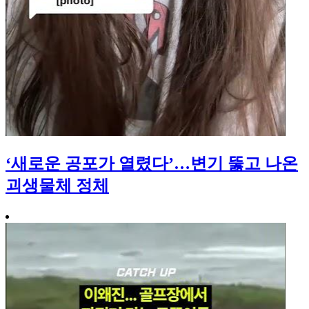
‘새로운 공포가 열렸다’…변기 뚫고 나온
괴생물체 정체