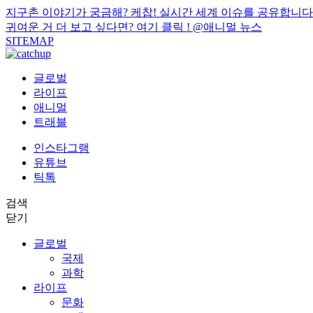
지구촌 이야기가 궁금해? 케찹! 실시간 세계 이슈를 공유합니다
귀여운 거 더 보고 싶다면? 여기 클릭 !
@애니멀 뉴스
SITEMAP
글로벌
라이프
애니멀
트래블
인스타그램
유튜브
틱톡
검색
닫기
글로벌
국제
과학
라이프
문화