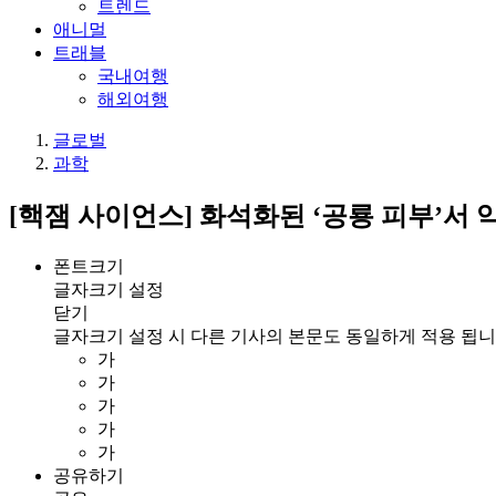
트렌드
애니멀
트래블
국내여행
해외여행
글로벌
과학
[핵잼 사이언스] 화석화된 ‘공룡 피부’서
폰트크기
글자크기 설정
닫기
글자크기 설정 시 다른 기사의 본문도 동일하게 적용 됩니
가
가
가
가
가
공유하기