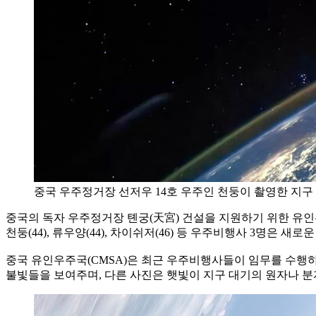
중국 우주정거장 선저우 14호 우주인 천둥이 촬영한 지구
중국의 독자 우주정거장 톈궁(天宮) 건설을 지원하기 위한 유인
천둥(44), 류우양(44), 차이쉬저(46) 등 우주비행사 3명은
중국 유인우주국(CMSA)은 최근 우주비행사들이 임무를 수행
불빛들을 보여주며, 다른 사진은 햇빛이 지구 대기의 원자나 분