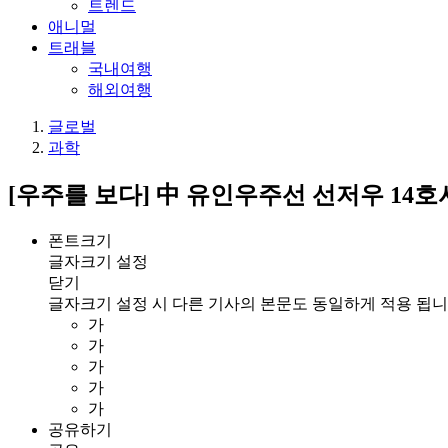
트렌드
애니멀
트래블
국내여행
해외여행
글로벌
과학
[우주를 보다] 中 유인우주선 선저우 14
폰트크기
글자크기 설정
닫기
글자크기 설정 시 다른 기사의 본문도 동일하게 적용 됩니
가
가
가
가
가
공유하기