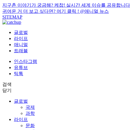
지구촌 이야기가 궁금해? 케찹! 실시간 세계 이슈를 공유합니다
귀여운 거 더 보고 싶다면? 여기 클릭 !
@애니멀 뉴스
SITEMAP
글로벌
라이프
애니멀
트래블
인스타그램
유튜브
틱톡
검색
닫기
글로벌
국제
과학
라이프
문화