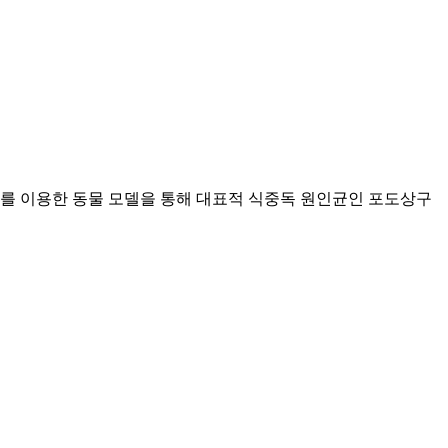
쥐를 이용한 동물 모델을 통해 대표적 식중독 원인균인 포도상구