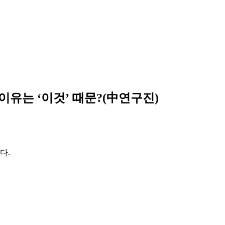
이유는 ‘이것’ 때문?(中연구진)
다.