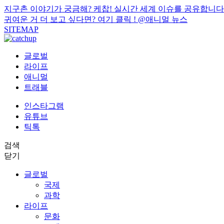
지구촌 이야기가 궁금해? 케찹! 실시간 세계 이슈를 공유합니다
귀여운 거 더 보고 싶다면? 여기 클릭 !
@애니멀 뉴스
SITEMAP
글로벌
라이프
애니멀
트래블
인스타그램
유튜브
틱톡
검색
닫기
글로벌
국제
과학
라이프
문화