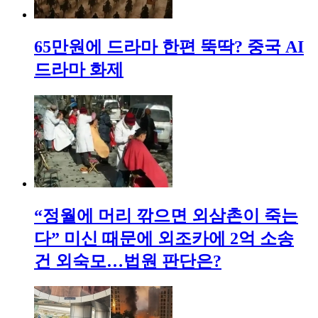
65만원에 드라마 한편 뚝딱? 중국 AI
드라마 화제
“정월에 머리 깎으면 외삼촌이 죽는
다” 미신 때문에 외조카에 2억 소송
건 외숙모…법원 판단은?