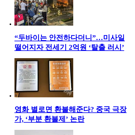
“두바이는 안전하다더니”…미사일
떨어지자 전세기 2억원 ‘탈출 러시’
영화 별로면 환불해준다? 중국 극장
가, ‘부분 환불제’ 논란