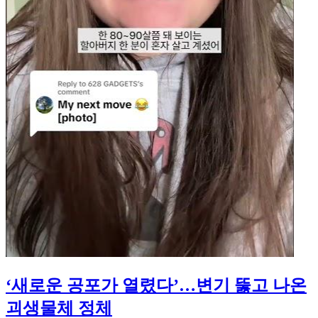
‘새로운 공포가 열렸다’…변기 뚫고 나온
괴생물체 정체