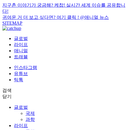
지구촌 이야기가 궁금해? 케찹! 실시간 세계 이슈를 공유합니
다!
귀여운 거 더 보고 싶다면? 여기 클릭 !
@애니멀 뉴스
SITEMAP
글로벌
라이프
애니멀
트래블
인스타그램
유튜브
틱톡
검색
닫기
글로벌
국제
과학
라이프