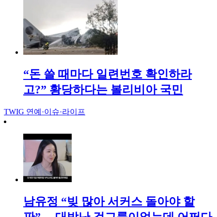
“돈 쓸 때마다 일련번호 확인하라
고?” 황당하다는 볼리비아 국민
TWIG
연예·이슈·라이프
남유정 “빚 많아 서커스 돌아야 할
판”… 대박난 걸그룹이었는데 어쩌다