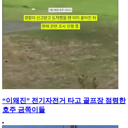
“이왜진” 전기자전거 타고 골프장 점령한
호주 금쪽이들