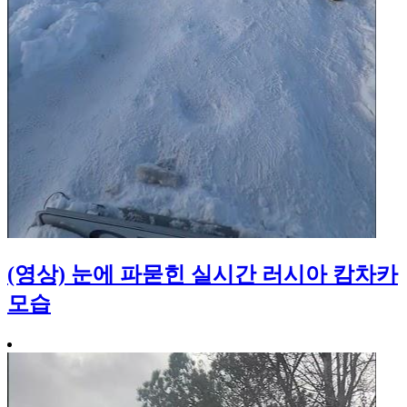
(영상) 눈에 파묻힌 실시간 러시아 캄차카
모습