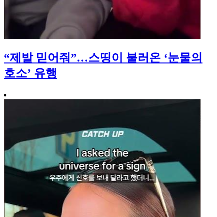
“제발 믿어줘”…스띵이 불러온 ‘눈물의
호소’ 유행