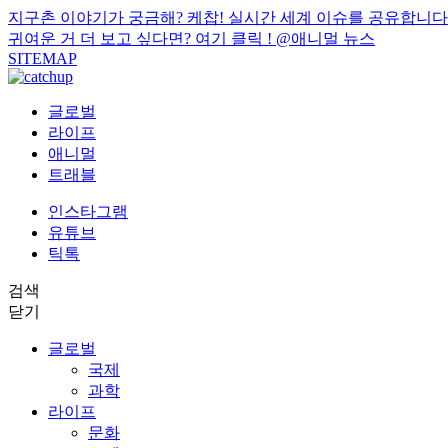
지구촌 이야기가 궁금해? 케찹! 실시간 세계 이슈를 공유합니다
귀여운 거 더 보고 싶다면? 여기 클릭 !
@애니멀 뉴스
SITEMAP
글로벌
라이프
애니멀
트래블
인스타그램
유튜브
틱톡
검색
닫기
글로벌
국제
과학
라이프
문화