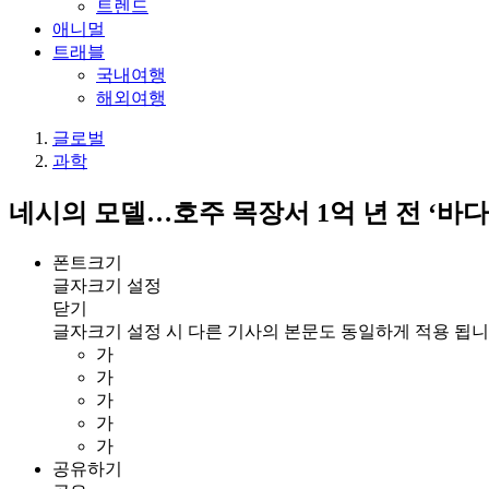
트렌드
애니멀
트래블
국내여행
해외여행
글로벌
과학
네시의 모델…호주 목장서 1억 년 전 ‘바다
폰트크기
글자크기 설정
닫기
글자크기 설정 시 다른 기사의 본문도 동일하게 적용 됩니
가
가
가
가
가
공유하기