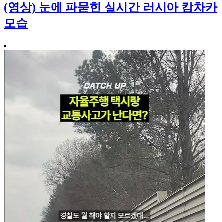
(영상) 눈에 파묻힌 실시간 러시아 캄차카
모습