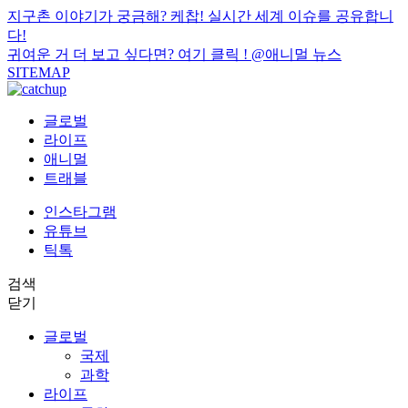
지구촌 이야기가 궁금해? 케찹! 실시간 세계 이슈를 공유합니
다!
귀여운 거 더 보고 싶다면? 여기 클릭 !
@애니멀 뉴스
SITEMAP
글로벌
라이프
애니멀
트래블
인스타그램
유튜브
틱톡
검색
닫기
글로벌
국제
과학
라이프