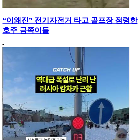
“이왜진” 전기자전거 타고 골프장 점령한
호주 금쪽이들