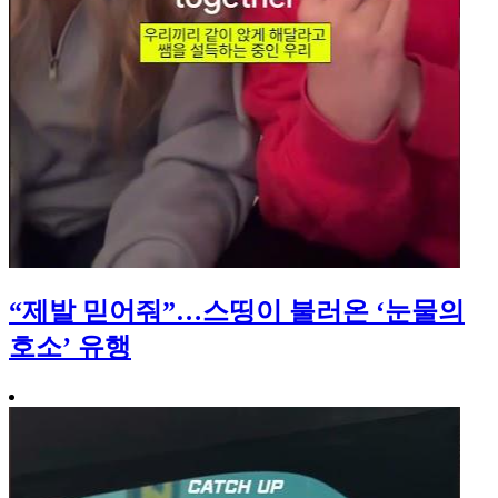
“제발 믿어줘”…스띵이 불러온 ‘눈물의
호소’ 유행