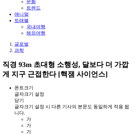
문화
트렌드
애니멀
트래블
국내여행
해외여행
글로벌
과학
직경 93m 초대형 소행성, 달보다 더 가깝
게 지구 근접한다 [핵잼 사이언스]
폰트크기
글자크기 설정
닫기
글자크기 설정 시 다른 기사의 본문도 동일하게 적용 됩
니다.
가
가
가