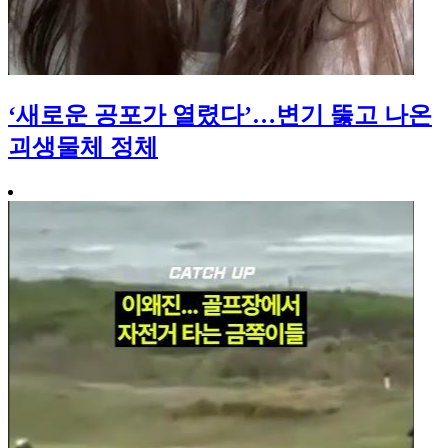
‘새로운 공포가 열렸다’…변기 뚫고 나온
괴생물체 정체