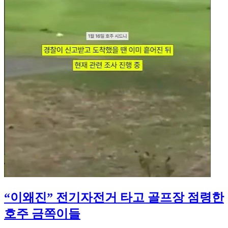
“이왜진” 전기자전거 타고 골프장 점령한
호주 금쪽이들