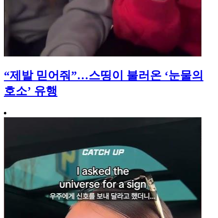
“제발 믿어줘”…스띵이 불러온 ‘눈물의
호소’ 유행