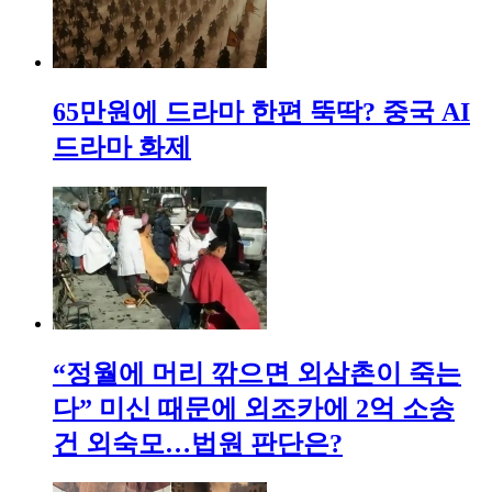
65만원에 드라마 한편 뚝딱? 중국 AI
드라마 화제
“정월에 머리 깎으면 외삼촌이 죽는
다” 미신 때문에 외조카에 2억 소송
건 외숙모…법원 판단은?