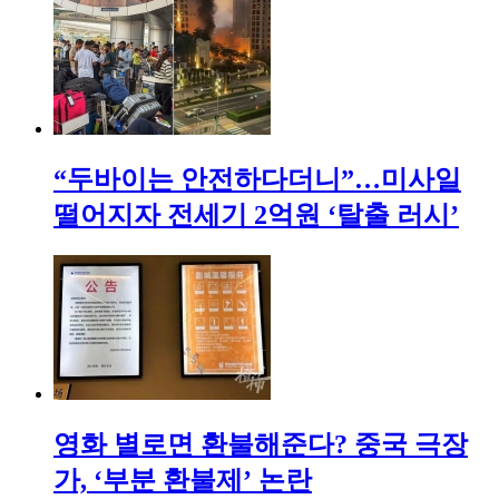
“두바이는 안전하다더니”…미사일
떨어지자 전세기 2억원 ‘탈출 러시’
영화 별로면 환불해준다? 중국 극장
가, ‘부분 환불제’ 논란