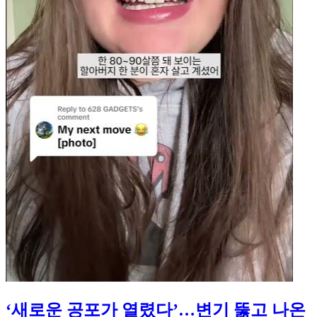
‘새로운 공포가 열렸다’…변기 뚫고 나온