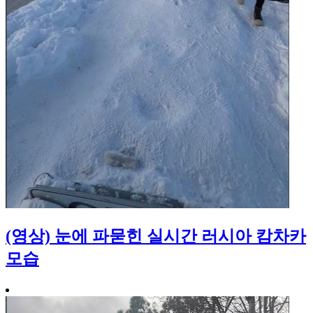
(영상) 눈에 파묻힌 실시간 러시아 캄차카
모습