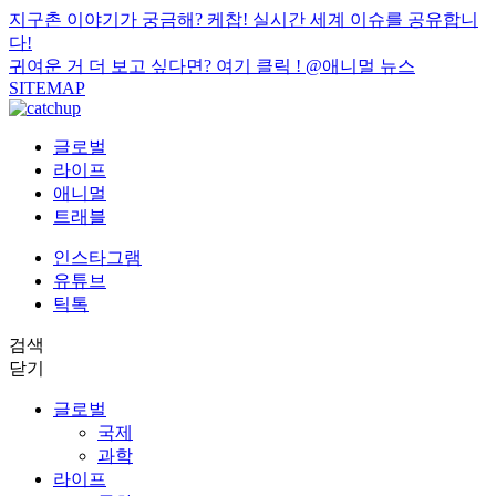
지구촌 이야기가 궁금해? 케찹! 실시간 세계 이슈를 공유합니
다!
귀여운 거 더 보고 싶다면? 여기 클릭 !
@애니멀 뉴스
SITEMAP
글로벌
라이프
애니멀
트래블
인스타그램
유튜브
틱톡
검색
닫기
글로벌
국제
과학
라이프