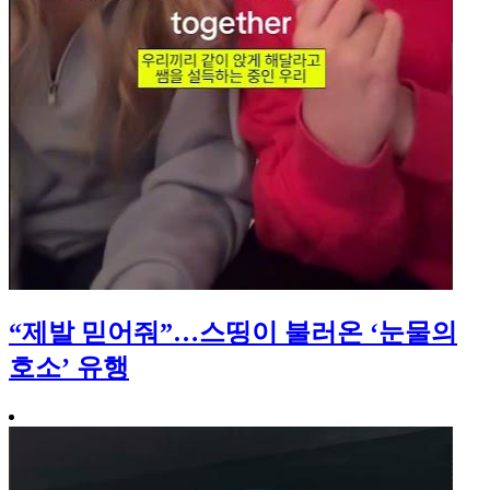
“제발 믿어줘”…스띵이 불러온 ‘눈물의
호소’ 유행