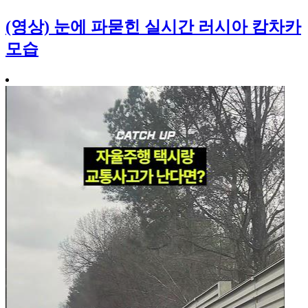
(영상) 눈에 파묻힌 실시간 러시아 캄차카
모습