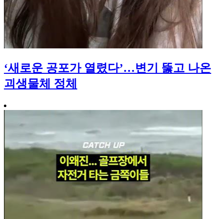
‘새로운 공포가 열렸다’…변기 뚫고 나온
괴생물체 정체