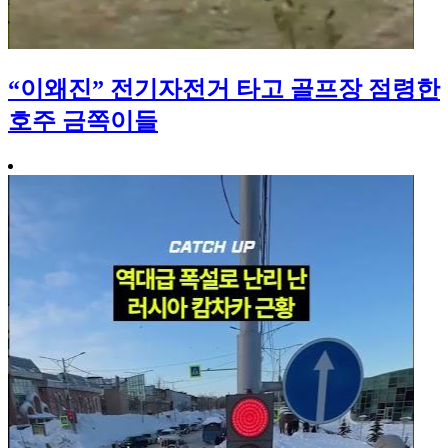
“이왜진” 전기자전거 타고 골프장 점령한
호주 금쪽이들