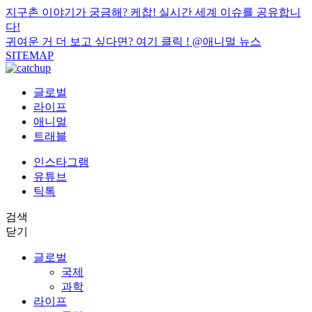
지구촌 이야기가 궁금해? 케찹! 실시간 세계 이슈를 공유합니
다!
귀여운 거 더 보고 싶다면? 여기 클릭 !
@애니멀 뉴스
SITEMAP
글로벌
라이프
애니멀
트래블
인스타그램
유튜브
틱톡
검색
닫기
글로벌
국제
과학
라이프