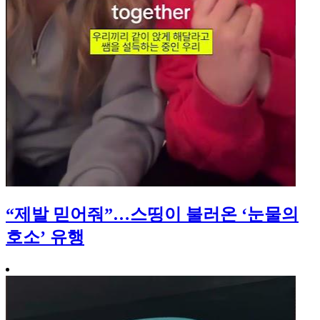
“제발 믿어줘”…스띵이 불러온 ‘눈물의
호소’ 유행