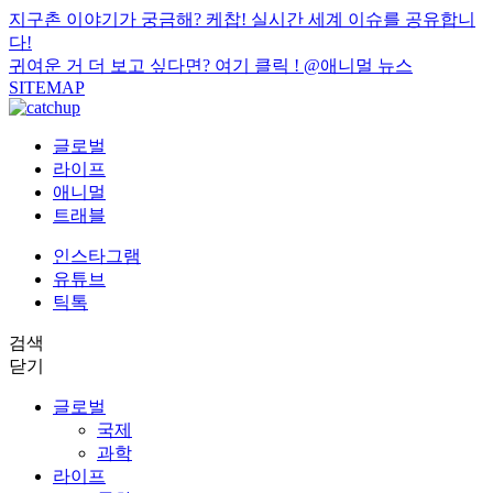
지구촌 이야기가 궁금해? 케찹! 실시간 세계 이슈를 공유합니
다!
귀여운 거 더 보고 싶다면? 여기 클릭 !
@애니멀 뉴스
SITEMAP
글로벌
라이프
애니멀
트래블
인스타그램
유튜브
틱톡
검색
닫기
글로벌
국제
과학
라이프