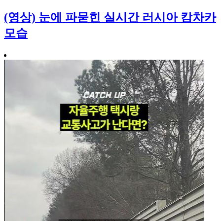
(영상) 눈에 파묻힌 실시간 러시아 캄차카
모습