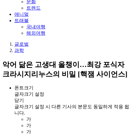
문화
트렌드
애니멀
트래블
국내여행
해외여행
글로벌
과학
악어 닮은 고생대 올챙이…최강 포식자
크라시지리누스의 비밀 [핵잼 사이언스]
폰트크기
글자크기 설정
닫기
글자크기 설정 시 다른 기사의 본문도 동일하게 적용 됩
니다.
가
가
가