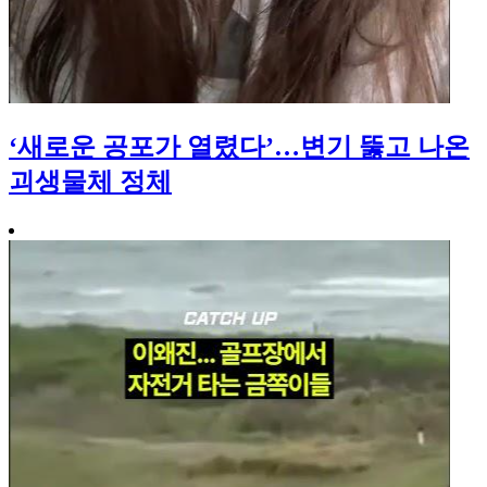
‘새로운 공포가 열렸다’…변기 뚫고 나온
괴생물체 정체