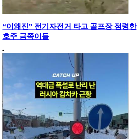
“이왜진” 전기자전거 타고 골프장 점령한
호주 금쪽이들