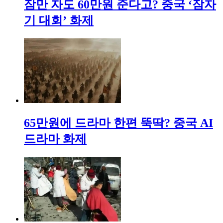
잠만 자도 60만원 준다고? 중국 ‘잠자
기 대회’ 화제
65만원에 드라마 한편 뚝딱? 중국 AI
드라마 화제