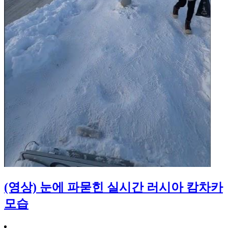
(영상) 눈에 파묻힌 실시간 러시아 캄차카
모습