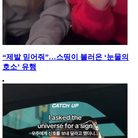
“제발 믿어줘”…스띵이 불러온 ‘눈물의
호소’ 유행