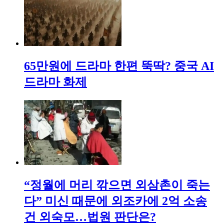
65만원에 드라마 한편 뚝딱? 중국 AI
드라마 화제
“정월에 머리 깎으면 외삼촌이 죽는
다” 미신 때문에 외조카에 2억 소송
건 외숙모…법원 판단은?