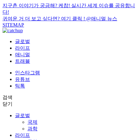
지구촌 이야기가 궁금해? 케찹! 실시간 세계 이슈를 공유합니
다!
귀여운 거 더 보고 싶다면? 여기 클릭 !
@애니멀 뉴스
SITEMAP
글로벌
라이프
애니멀
트래블
인스타그램
유튜브
틱톡
검색
닫기
글로벌
국제
과학
라이프