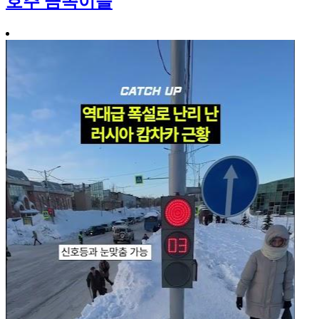
호주 금쪽이들