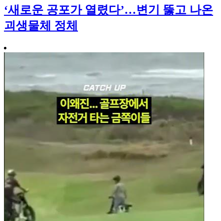
‘새로운 공포가 열렸다’…변기 뚫고 나온
괴생물체 정체