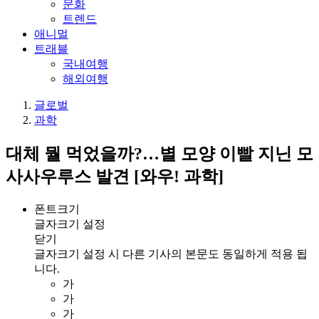
문화
트렌드
애니멀
트래블
국내여행
해외여행
글로벌
과학
대체 뭘 먹었을까?…별 모양 이빨 지닌 모
사사우루스 발견 [와우! 과학]
폰트크기
글자크기 설정
닫기
글자크기 설정 시 다른 기사의 본문도 동일하게 적용 됩
니다.
가
가
가