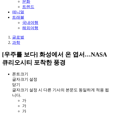
문화
트렌드
애니멀
트래블
국내여행
해외여행
글로벌
과학
[우주를 보다] 화성에서 온 엽서…NASA
큐리오시티 포착한 풍경
폰트크기
글자크기 설정
닫기
글자크기 설정 시 다른 기사의 본문도 동일하게 적용 됩
니다.
가
가
가