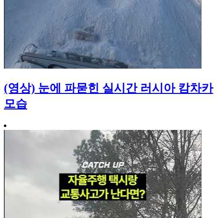
(영상) 눈에 파묻힌 실시간 러시아 캄차카
모습