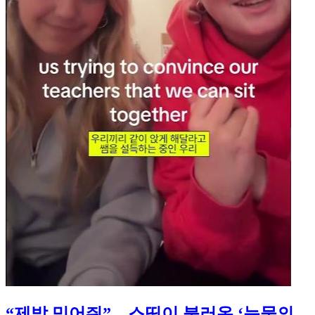
“제발 믿어줘”…스띵이 불러온 ‘눈물의