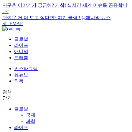
지구촌 이야기가 궁금해? 케찹! 실시간 세계 이슈를 공유합니
다!
귀여운 거 더 보고 싶다면? 여기 클릭 !
@애니멀 뉴스
SITEMAP
글로벌
라이프
애니멀
트래블
인스타그램
유튜브
틱톡
검색
닫기
글로벌
국제
과학
라이프