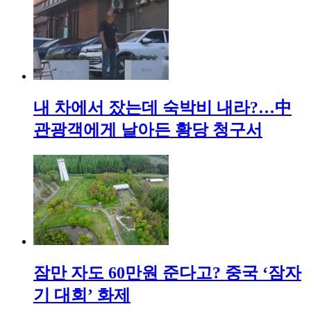
내 차에서 잤는데 숙박비 내라?…中
관광객에게 날아든 황당 청구서
잠만 자도 60만원 준다고? 중국 ‘잠자
기 대회’ 화제