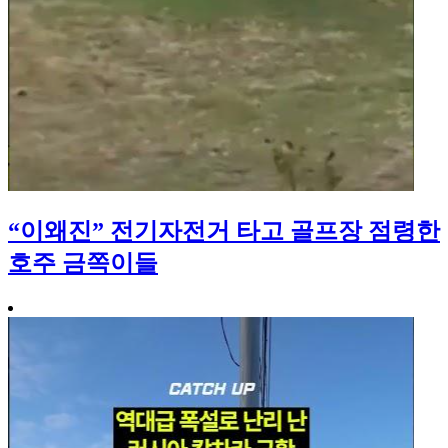
“이왜진” 전기자전거 타고 골프장 점령한
호주 금쪽이들