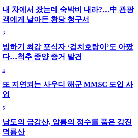
내 차에서 잤는데 숙박비 내라?…中 관광
객에게 날아든 황당 청구서
3
빙하기 최강 포식자 ‘검치호랑이’도 아팠
다…척추 종양 증거 발견
4
또 지연되는 사우디 해군 MMSC 도입 사
업
5
남도의 금강산, 암릉의 정수를 품은 강진
덕룡산