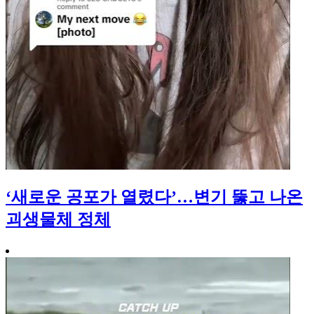
‘새로운 공포가 열렸다’…변기 뚫고 나온
괴생물체 정체