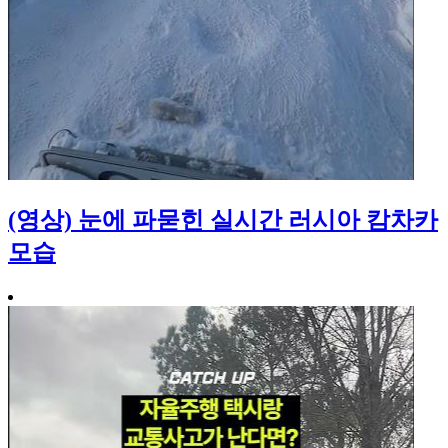
(영상) 눈에 파묻힌 실시간 러시아 캄차카
모습