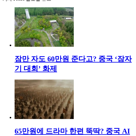
잠만 자도 60만원 준다고? 중국 ‘잠자
기 대회’ 화제
65만원에 드라마 한편 뚝딱? 중국 AI