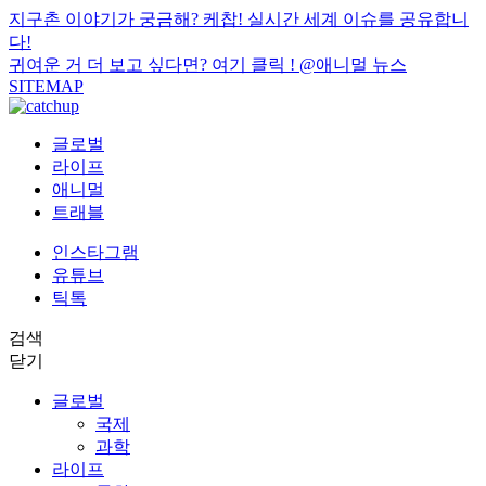
지구촌 이야기가 궁금해? 케찹! 실시간 세계 이슈를 공유합니
다!
귀여운 거 더 보고 싶다면? 여기 클릭 !
@애니멀 뉴스
SITEMAP
글로벌
라이프
애니멀
트래블
인스타그램
유튜브
틱톡
검색
닫기
글로벌
국제
과학
라이프