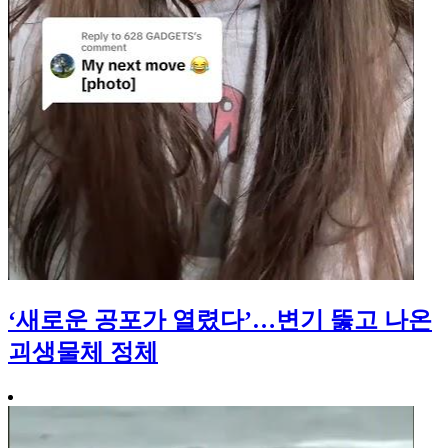
‘새로운 공포가 열렸다’…변기 뚫고 나온
괴생물체 정체