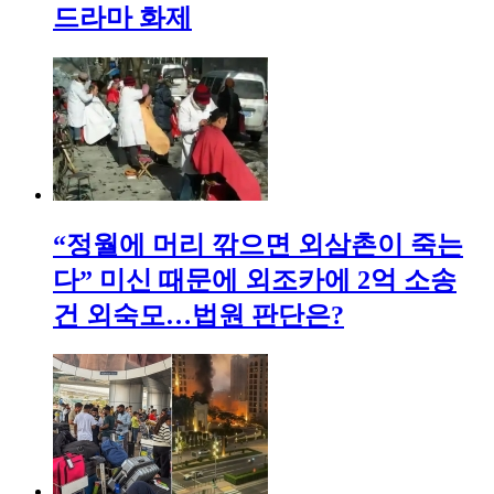
드라마 화제
“정월에 머리 깎으면 외삼촌이 죽는
다” 미신 때문에 외조카에 2억 소송
건 외숙모…법원 판단은?