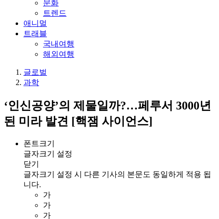
문화
트렌드
애니멀
트래블
국내여행
해외여행
글로벌
과학
‘인신공양’의 제물일까?…페루서 3000년
된 미라 발견 [핵잼 사이언스]
폰트크기
글자크기 설정
닫기
글자크기 설정 시 다른 기사의 본문도 동일하게 적용 됩
니다.
가
가
가