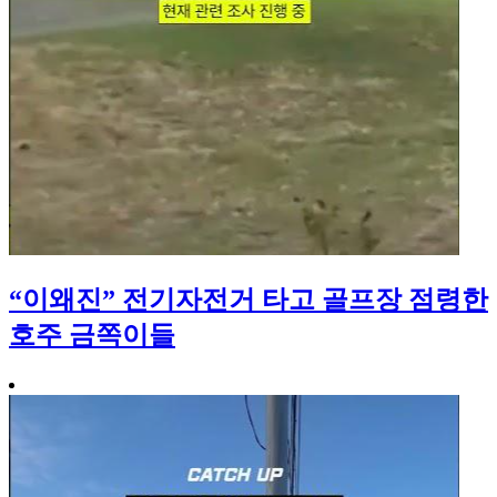
“이왜진” 전기자전거 타고 골프장 점령한
호주 금쪽이들