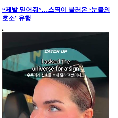
“제발 믿어줘”…스띵이 불러온 ‘눈물의
호소’ 유행