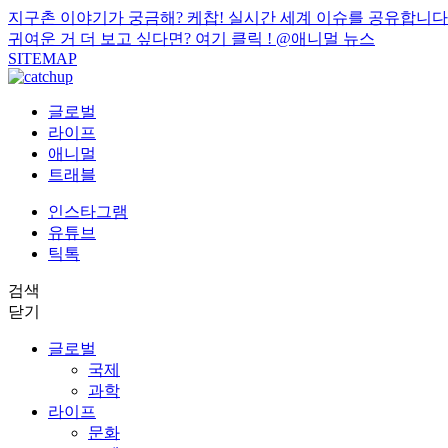
지구촌 이야기가 궁금해? 케찹! 실시간 세계 이슈를 공유합니다
귀여운 거 더 보고 싶다면? 여기 클릭 !
@애니멀 뉴스
SITEMAP
글로벌
라이프
애니멀
트래블
인스타그램
유튜브
틱톡
검색
닫기
글로벌
국제
과학
라이프
문화