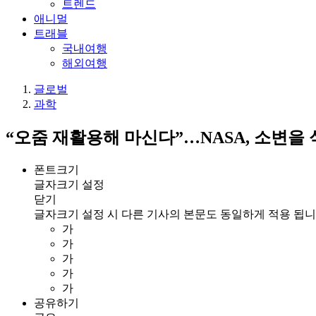
트렌드
애니멀
트래블
국내여행
해외여행
글로벌
과학
“오줌 재활용해 마신다”…NASA, 소변을 
폰트크기
글자크기 설정
닫기
글자크기 설정 시 다른 기사의 본문도 동일하게 적용 됩니
가
가
가
가
가
공유하기