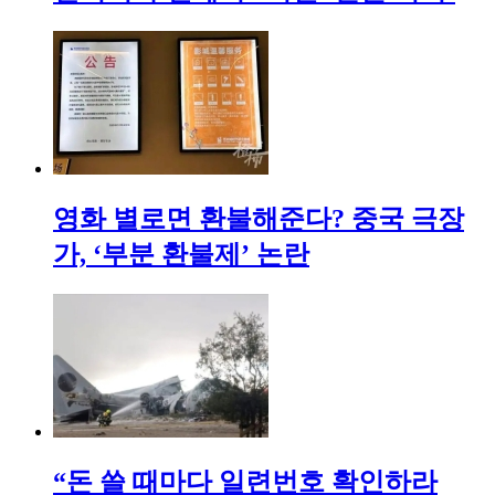
영화 별로면 환불해준다? 중국 극장
가, ‘부분 환불제’ 논란
“돈 쓸 때마다 일련번호 확인하라