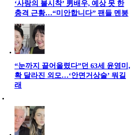
‘사랑의 불시착’ 男배우, 예상 못 한
충격 근황…“미안합니다” 팬들 멘붕
“눈까지 끌어올렸다”던 63세 윤영미,
확 달라진 외모…‘안면거상술’ 뭐길
래