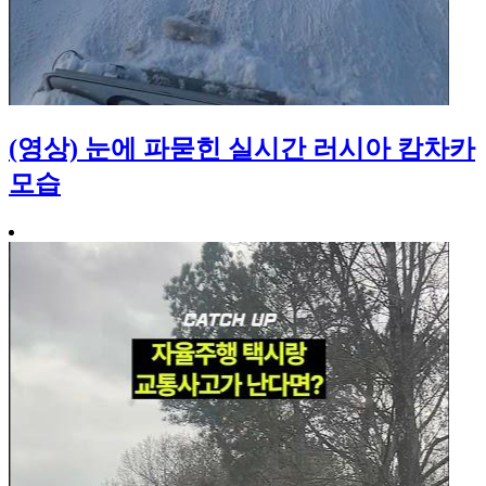
(영상) 눈에 파묻힌 실시간 러시아 캄차카
모습