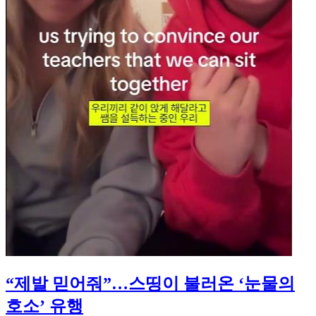
“제발 믿어줘”…스띵이 불러온 ‘눈물의
호소’ 유행