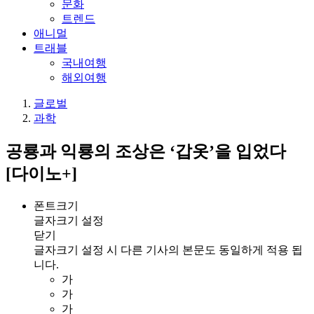
문화
트렌드
애니멀
트래블
국내여행
해외여행
글로벌
과학
공룡과 익룡의 조상은 ‘갑옷’을 입었다
[다이노+]
폰트크기
글자크기 설정
닫기
글자크기 설정 시 다른 기사의 본문도 동일하게 적용 됩
니다.
가
가
가