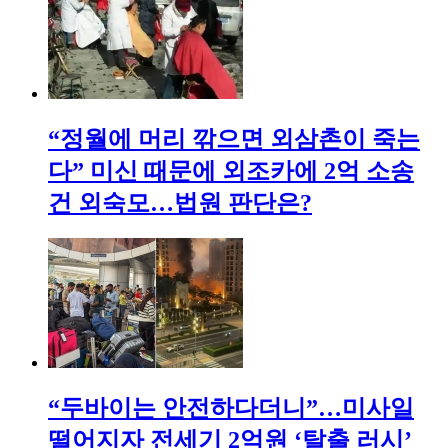
“정월에 머리 깎으면 외삼촌이 죽는
다” 미신 때문에 외조카에 2억 소송
건 외숙모…법원 판단은?
“두바이는 안전하다더니”…미사일
떨어지자 전세기 2억원 ‘탈출 러시’