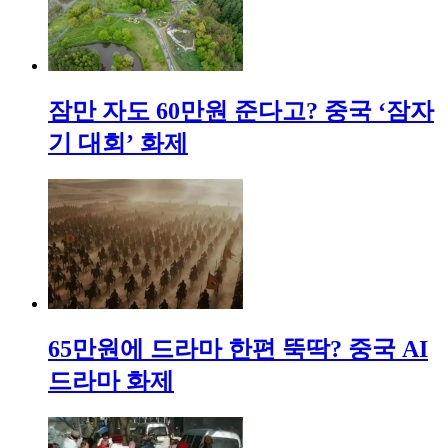
잠만 자도 60만원 준다고? 중국 ‘잠자
기 대회’ 화제
65만원에 드라마 한편 뚝딱? 중국 AI
드라마 화제