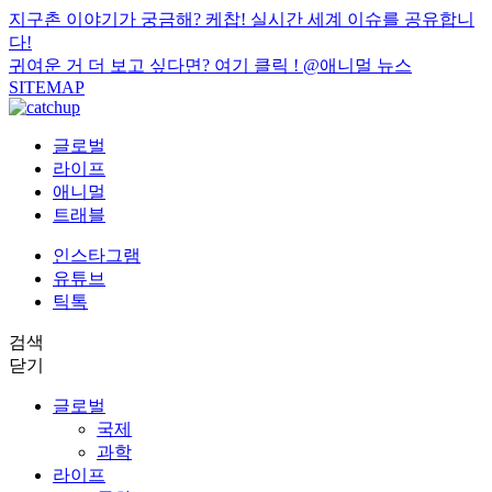
지구촌 이야기가 궁금해? 케찹! 실시간 세계 이슈를 공유합니
다!
귀여운 거 더 보고 싶다면? 여기 클릭 !
@애니멀 뉴스
SITEMAP
글로벌
라이프
애니멀
트래블
인스타그램
유튜브
틱톡
검색
닫기
글로벌
국제
과학
라이프