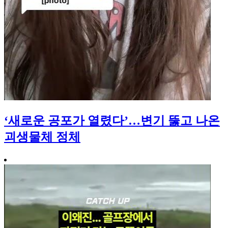
‘새로운 공포가 열렸다’…변기 뚫고 나온
괴생물체 정체