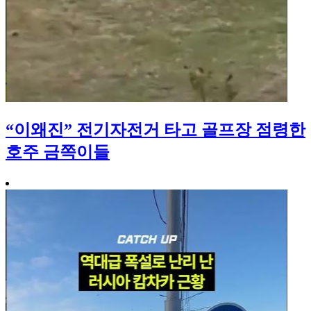
“이왜진” 전기자전거 타고 골프장 점령한
호주 금쪽이들