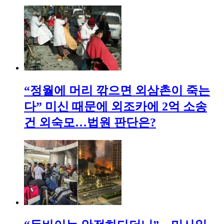
“정월에 머리 깎으면 외삼촌이 죽는
다” 미신 때문에 외조카에 2억 소송
건 외숙모…법원 판단은?