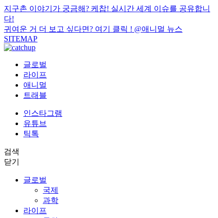
지구촌 이야기가 궁금해? 케찹! 실시간 세계 이슈를 공유합니
다!
귀여운 거 더 보고 싶다면? 여기 클릭 !
@애니멀 뉴스
SITEMAP
글로벌
라이프
애니멀
트래블
인스타그램
유튜브
틱톡
검색
닫기
글로벌
국제
과학
라이프