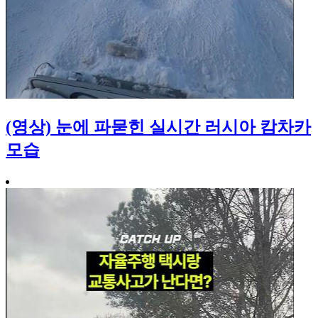
(영상) 눈에 파묻힌 실시간 러시아 캄차카
모습