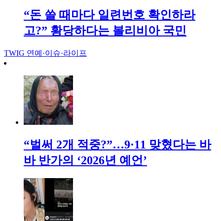
“돈 쓸 때마다 일련번호 확인하라
고?” 황당하다는 볼리비아 국민
TWIG
연예·이슈·라이프
“벌써 2개 적중?”…9·11 맞혔다는 바
바 반가의 ‘2026년 예언’