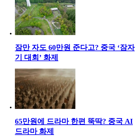
잠만 자도 60만원 준다고? 중국 ‘잠자
기 대회’ 화제
65만원에 드라마 한편 뚝딱? 중국 AI
드라마 화제