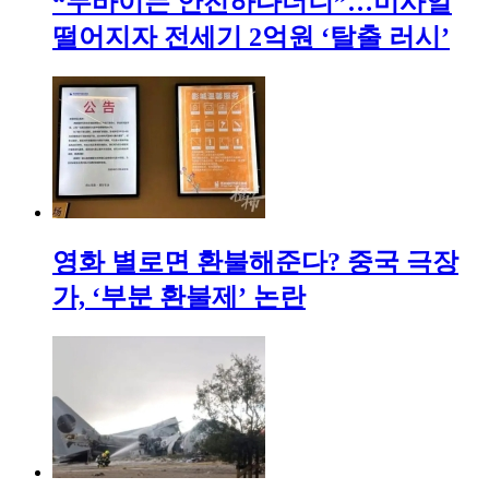
“두바이는 안전하다더니”…미사일
떨어지자 전세기 2억원 ‘탈출 러시’
영화 별로면 환불해준다? 중국 극장
가, ‘부분 환불제’ 논란