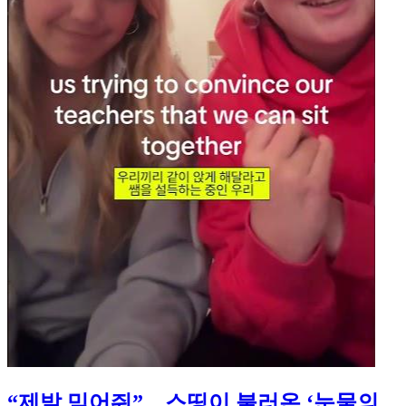
“제발 믿어줘”…스띵이 불러온 ‘눈물의