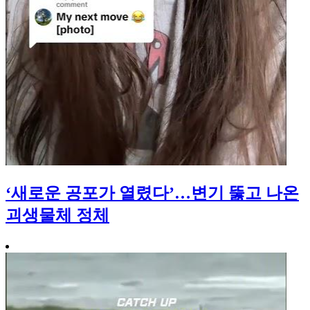
‘새로운 공포가 열렸다’…변기 뚫고 나온
괴생물체 정체