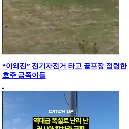
“이왜진” 전기자전거 타고 골프장 점령한
호주 금쪽이들