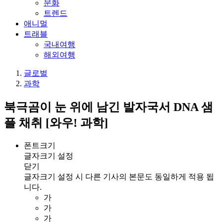
문화
트렌드
애니멀
트래블
국내여행
해외여행
글로벌
과학
북극곰이 눈 위에 남긴 발자국서 DNA 샘
플 채취 [와우! 과학]
폰트크기
글자크기 설정
닫기
글자크기 설정 시 다른 기사의 본문도 동일하게 적용 됩
니다.
가
가
가