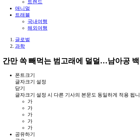
트렌드
애니멀
트래블
국내여행
해외여행
글로벌
과학
간만 쏙 빼먹는 범고래에 덜덜…남아공 백
폰트크기
글자크기 설정
닫기
글자크기 설정 시 다른 기사의 본문도 동일하게 적용 됩니
가
가
가
가
가
공유하기