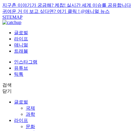
지구촌 이야기가 궁금해? 케찹! 실시간 세계 이슈를 공유합니다
귀여운 거 더 보고 싶다면? 여기 클릭 !
@애니멀 뉴스
SITEMAP
글로벌
라이프
애니멀
트래블
인스타그램
유튜브
틱톡
검색
닫기
글로벌
국제
과학
라이프
문화