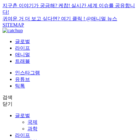
지구촌 이야기가 궁금해? 케찹! 실시간 세계 이슈를 공유합니
다!
귀여운 거 더 보고 싶다면? 여기 클릭 !
@애니멀 뉴스
SITEMAP
글로벌
라이프
애니멀
트래블
인스타그램
유튜브
틱톡
검색
닫기
글로벌
국제
과학
라이프