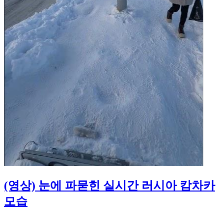
(영상) 눈에 파묻힌 실시간 러시아 캄차카
모습