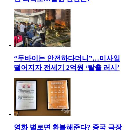
“두바이는 안전하다더니”…미사일
떨어지자 전세기 2억원 ‘탈출 러시’
영화 별로면 환불해준다? 중국 극장