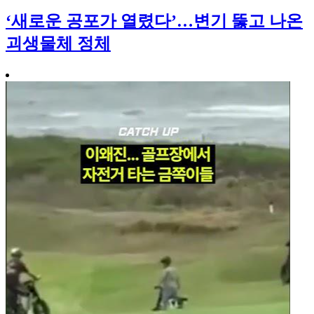
‘새로운 공포가 열렸다’…변기 뚫고 나온
괴생물체 정체