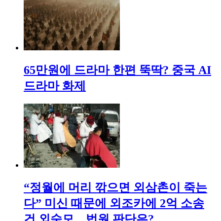
65만원에 드라마 한편 뚝딱? 중국 AI
드라마 화제
“정월에 머리 깎으면 외삼촌이 죽는
다” 미신 때문에 외조카에 2억 소송
건 외숙모…법원 판단은?