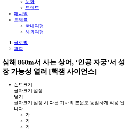
문화
트렌드
애니멀
트래블
국내여행
해외여행
글로벌
과학
심해 860m서 사는 상어, ‘인공 자궁’서 성
장 가능성 열려 [핵잼 사이언스]
폰트크기
글자크기 설정
닫기
글자크기 설정 시 다른 기사의 본문도 동일하게 적용 됩
니다.
가
가
가