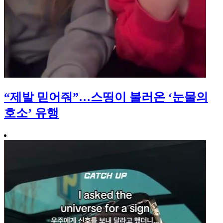
“제발 믿어줘”…스띵이 불러온 ‘눈물의
호소’ 유행