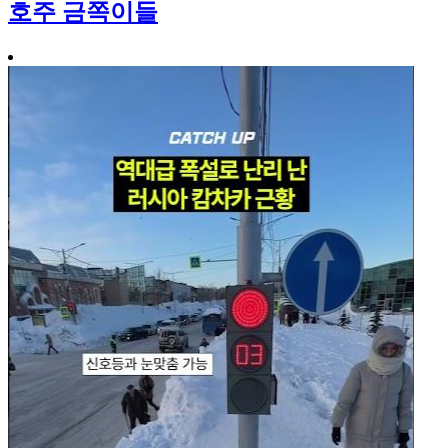
호주 금쪽이들