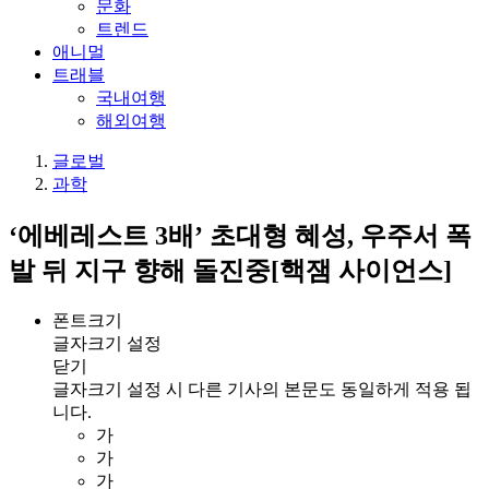
문화
트렌드
애니멀
트래블
국내여행
해외여행
글로벌
과학
‘에베레스트 3배’ 초대형 혜성, 우주서 폭
발 뒤 지구 향해 돌진중[핵잼 사이언스]
폰트크기
글자크기 설정
닫기
글자크기 설정 시 다른 기사의 본문도 동일하게 적용 됩
니다.
가
가
가