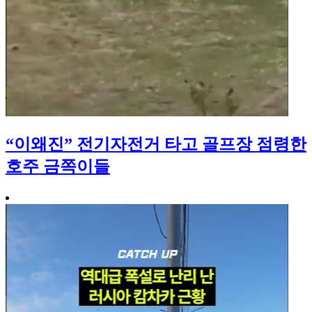
“이왜진” 전기자전거 타고 골프장 점령한
호주 금쪽이들