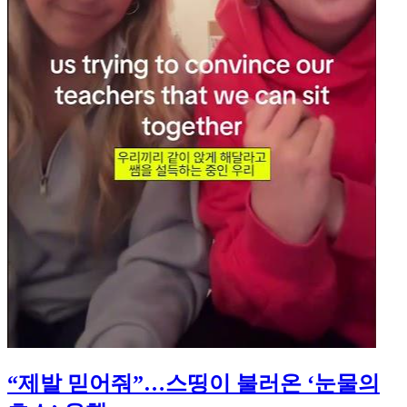
“제발 믿어줘”…스띵이 불러온 ‘눈물의