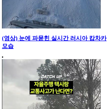
(영상) 눈에 파묻힌 실시간 러시아 캄차카
모습