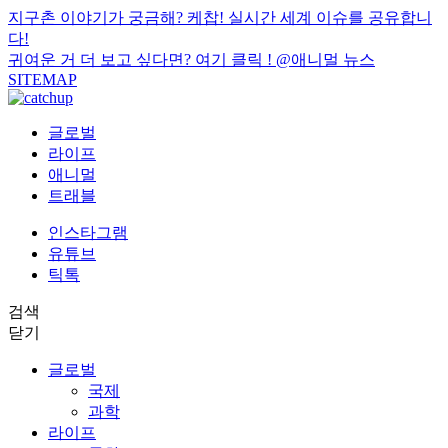
지구촌 이야기가 궁금해? 케찹! 실시간 세계 이슈를 공유합니
다!
귀여운 거 더 보고 싶다면? 여기 클릭 !
@애니멀 뉴스
SITEMAP
글로벌
라이프
애니멀
트래블
인스타그램
유튜브
틱톡
검색
닫기
글로벌
국제
과학
라이프