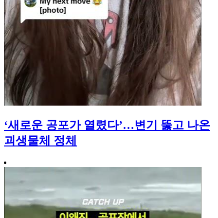
‘새로운 공포가 열렸다’…변기 뚫고 나온
괴생물체 정체