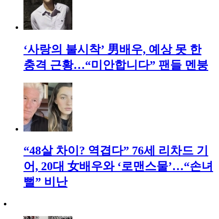
‘사랑의 불시착’ 男배우, 예상 못 한
충격 근황…“미안합니다” 팬들 멘붕
“48살 차이? 역겹다” 76세 리차드 기
어, 20대 女배우와 ‘로맨스물’…“손녀
뻘” 비난