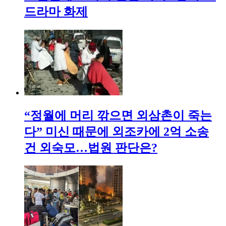
드라마 화제
“정월에 머리 깎으면 외삼촌이 죽는
다” 미신 때문에 외조카에 2억 소송
건 외숙모…법원 판단은?