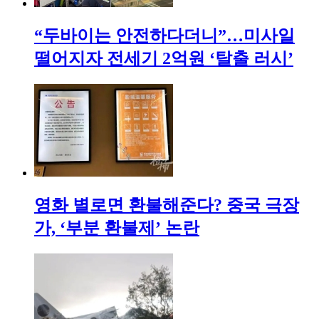
“두바이는 안전하다더니”…미사일
떨어지자 전세기 2억원 ‘탈출 러시’
영화 별로면 환불해준다? 중국 극장
가, ‘부분 환불제’ 논란