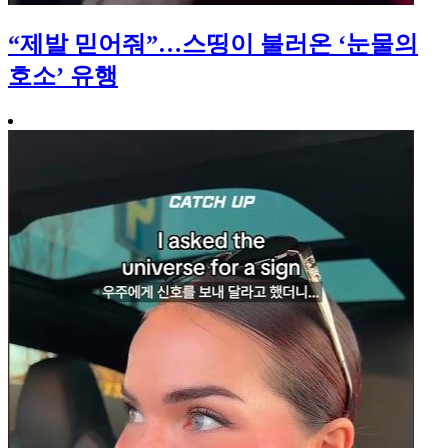
“제발 믿어줘”…스띵이 불러온 ‘눈물의
호소’ 유행