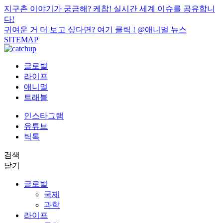
지구촌 이야기가 궁금해? 케찹! 실시간 세계 이슈를 공유합니
다!
귀여운 거 더 보고 싶다면? 여기 클릭 !
@애니멀 뉴스
SITEMAP
글로벌
라이프
애니멀
트래블
인스타그램
유튜브
틱톡
검색
닫기
글로벌
국제
과학
라이프