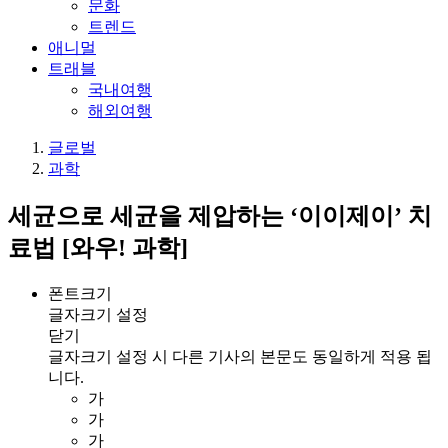
문화
트렌드
애니멀
트래블
국내여행
해외여행
글로벌
과학
세균으로 세균을 제압하는 ‘이이제이’ 치
료법 [와우! 과학]
폰트크기
글자크기 설정
닫기
글자크기 설정 시 다른 기사의 본문도 동일하게 적용 됩
니다.
가
가
가