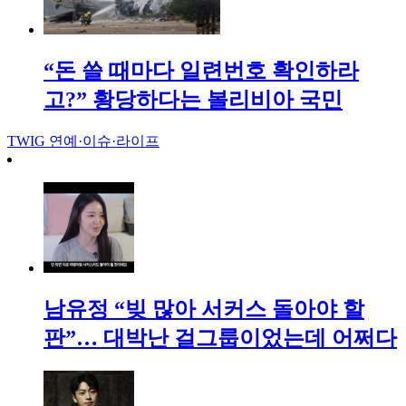
“돈 쓸 때마다 일련번호 확인하라
고?” 황당하다는 볼리비아 국민
TWIG
연예·이슈·라이프
남유정 “빚 많아 서커스 돌아야 할
판”… 대박난 걸그룹이었는데 어쩌다