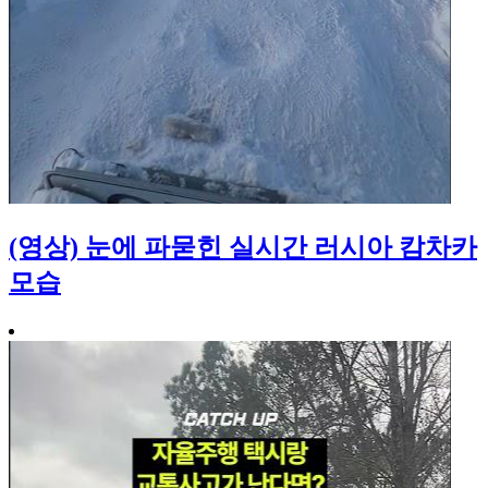
(영상) 눈에 파묻힌 실시간 러시아 캄차카
모습