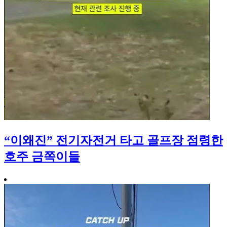
“이왜진” 전기자전거 타고 골프장 점령한
호주 금쪽이들