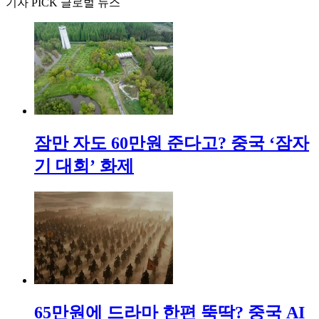
기자 PICK 글로벌 뉴스
잠만 자도 60만원 준다고? 중국 ‘잠자
기 대회’ 화제
65만원에 드라마 한편 뚝딱? 중국 AI