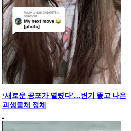
‘새로운 공포가 열렸다’…변기 뚫고 나온
괴생물체 정체