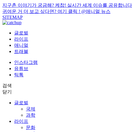
지구촌 이야기가 궁금해? 케찹! 실시간 세계 이슈를 공유합니다
귀여운 거 더 보고 싶다면? 여기 클릭 !
@애니멀 뉴스
SITEMAP
글로벌
라이프
애니멀
트래블
인스타그램
유튜브
틱톡
검색
닫기
글로벌
국제
과학
라이프
문화