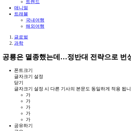
트렌드
애니멀
트래블
국내여행
해외여행
글로벌
과학
공룡은 멸종했는데…정반대 전략으로 번성한
폰트크기
글자크기 설정
닫기
글자크기 설정 시 다른 기사의 본문도 동일하게 적용 됩니
가
가
가
가
가
공유하기