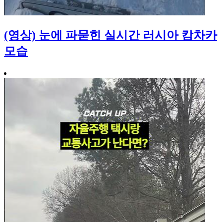
(영상) 눈에 파묻힌 실시간 러시아 캄차카
모습