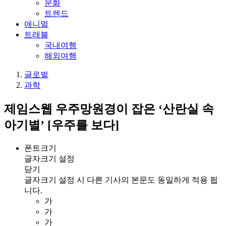
문화
트렌드
애니멀
트래블
국내여행
해외여행
글로벌
과학
제임스웹 우주망원경이 잡은 ‘산란실 속
아기별’ [우주를 보다]
폰트크기
글자크기 설정
닫기
글자크기 설정 시 다른 기사의 본문도 동일하게 적용 됩
니다.
가
가
가