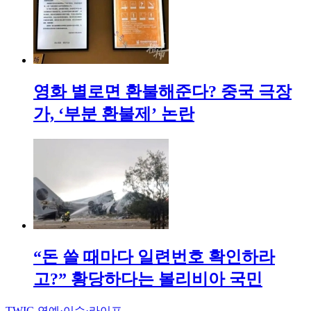
영화 별로면 환불해준다? 중국 극장
가, ‘부분 환불제’ 논란
“돈 쓸 때마다 일련번호 확인하라
고?” 황당하다는 볼리비아 국민
TWIG
연예·이슈·라이프