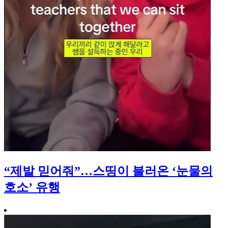
“제발 믿어줘”…스띵이 불러온 ‘눈물의
호소’ 유행