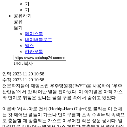
가
가
공유하기
공유
닫기
페이스북
네이버블로그
엑스
카카오톡
URL 복사
입력
2023 11 29 10:58
수정
2023 11 29 10:58
천문학자들이 제임스웹 우주망원경(JWST)을 사용하여 ‘우주
산란실’에서 갓 태어난 별을 잡아냈다. 이 아기별은 아직 가스
와 먼지로 뒤덮은 빛나는 물질 구름 속에서 숨쉬고 있었다.
이른바 '허빅-아로 천체'(Herbig-Haro Object)로 불리는 이 천체
는 갓 태어난 별들이 가스나 먼지구름과 초속 수백㎞의 속력으
로 충돌할 때 방출되는 가스로 이루어진 작은 성운 뭉치다. 일
반적으로 갓 태어난 별에서 가스 제트가 분출되면서 별이 탄생