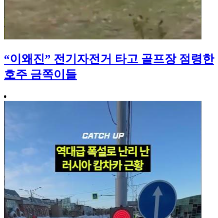
“이왜진” 전기자전거 타고 골프장 점령한
호주 금쪽이들