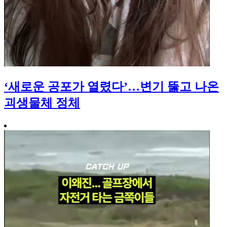
‘새로운 공포가 열렸다’…변기 뚫고 나온
괴생물체 정체