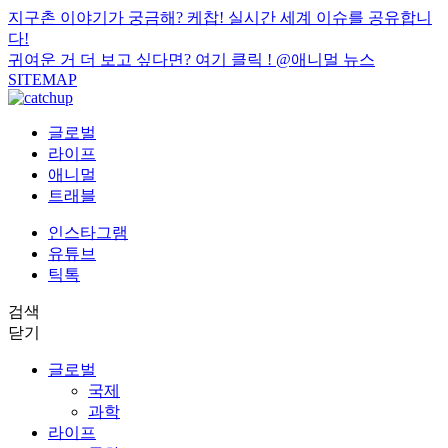
지구촌 이야기가 궁금해? 케찹! 실시간 세계 이슈를 공유합니
다!
귀여운 거 더 보고 싶다면? 여기 클릭 !
@애니멀 뉴스
SITEMAP
글로벌
라이프
애니멀
트래블
인스타그램
유튜브
틱톡
검색
닫기
글로벌
국제
과학
라이프