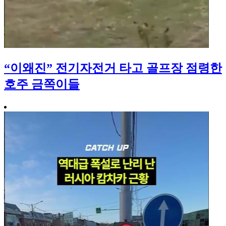
“이왜진” 전기자전거 타고 골프장 점령한
호주 금쪽이들