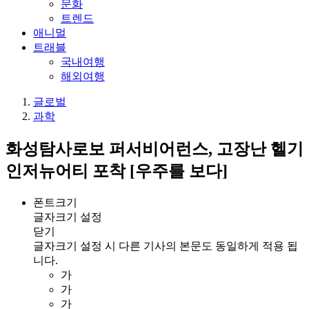
문화
트렌드
애니멀
트래블
국내여행
해외여행
글로벌
과학
화성탐사로보 퍼서비어런스, 고장난 헬기
인저뉴어티 포착 [우주를 보다]
폰트크기
글자크기 설정
닫기
글자크기 설정 시 다른 기사의 본문도 동일하게 적용 됩
니다.
가
가
가