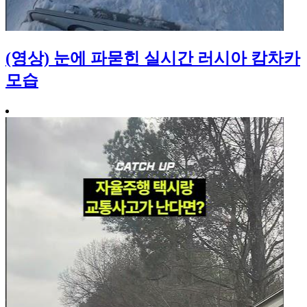
(영상) 눈에 파묻힌 실시간 러시아 캄차카
모습