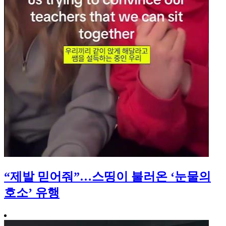
“제발 믿어줘”…스띵이 불러온 ‘눈물의
호소’ 유행