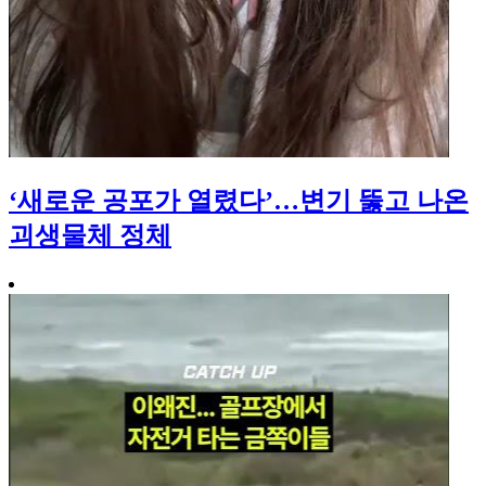
‘새로운 공포가 열렸다’…변기 뚫고 나온
괴생물체 정체