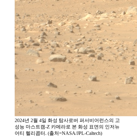
2024년 2월 4일 화성 탐사로버 퍼서비어런스의 고
성능 마스트캠-Z 카메라로 본 화성 표면의 인저뉴
어티 헬리콥터. (출처=NASA/JPL-Caltech)