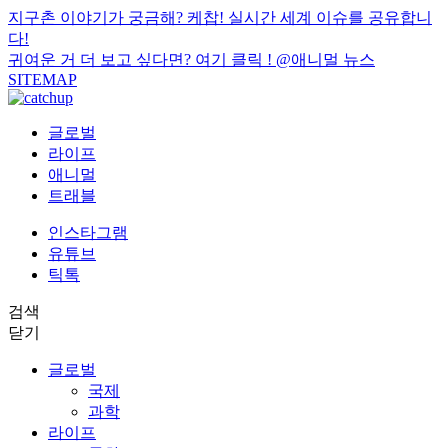
지구촌 이야기가 궁금해? 케찹! 실시간 세계 이슈를 공유합니
다!
귀여운 거 더 보고 싶다면? 여기 클릭 !
@애니멀 뉴스
SITEMAP
글로벌
라이프
애니멀
트래블
인스타그램
유튜브
틱톡
검색
닫기
글로벌
국제
과학
라이프