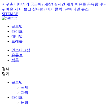
지구촌 이야기가 궁금해? 케찹! 실시간 세계 이슈를 공유합니다
귀여운 거 더 보고 싶다면? 여기 클릭 !
@애니멀 뉴스
SITEMAP
글로벌
라이프
애니멀
트래블
인스타그램
유튜브
틱톡
검색
닫기
글로벌
국제
과학
라이프
문화