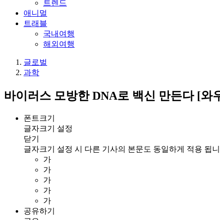
트렌드
애니멀
트래블
국내여행
해외여행
글로벌
과학
바이러스 모방한 DNA로 백신 만든다 [와우
폰트크기
글자크기 설정
닫기
글자크기 설정 시 다른 기사의 본문도 동일하게 적용 됩니
가
가
가
가
가
공유하기