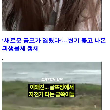
‘새로운 공포가 열렸다’…변기 뚫고 나온
괴생물체 정체