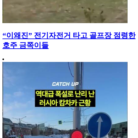
“이왜진” 전기자전거 타고 골프장 점령한
호주 금쪽이들