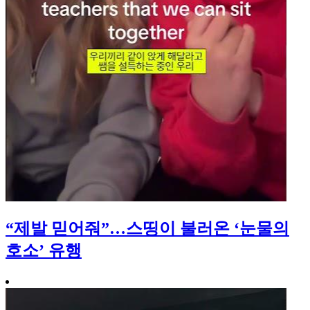
“제발 믿어줘”…스띵이 불러온 ‘눈물의
호소’ 유행