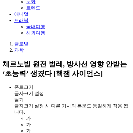
문화
트렌드
애니멀
트래블
국내여행
해외여행
글로벌
과학
체르노빌 원전 벌레, 방사선 영향 안받는
‘초능력’ 생겼다 [핵잼 사이언스]
폰트크기
글자크기 설정
닫기
글자크기 설정 시 다른 기사의 본문도 동일하게 적용 됩
니다.
가
가
가