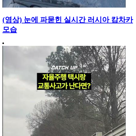
(영상) 눈에 파묻힌 실시간 러시아 캄차카
모습