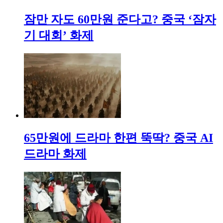
잠만 자도 60만원 준다고? 중국 ‘잠자
기 대회’ 화제
65만원에 드라마 한편 뚝딱? 중국 AI
드라마 화제