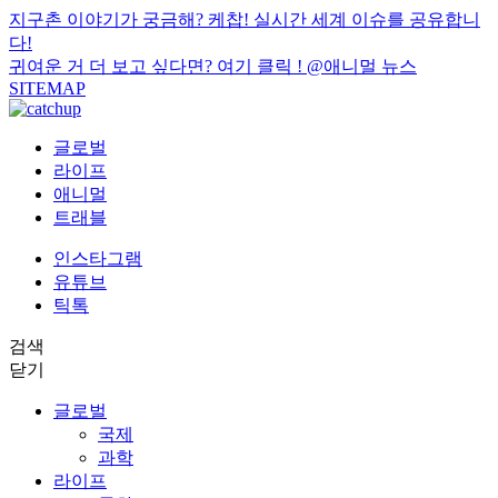
지구촌 이야기가 궁금해? 케찹! 실시간 세계 이슈를 공유합니
다!
귀여운 거 더 보고 싶다면? 여기 클릭 !
@애니멀 뉴스
SITEMAP
글로벌
라이프
애니멀
트래블
인스타그램
유튜브
틱톡
검색
닫기
글로벌
국제
과학
라이프