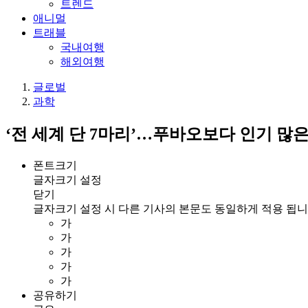
트렌드
애니멀
트래블
국내여행
해외여행
글로벌
과학
‘전 세계 단 7마리’…푸바오보다 인기 많은
폰트크기
글자크기 설정
닫기
글자크기 설정 시 다른 기사의 본문도 동일하게 적용 됩니
가
가
가
가
가
공유하기