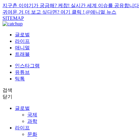
지구촌 이야기가 궁금해? 케찹! 실시간 세계 이슈를 공유합니다
귀여운 거 더 보고 싶다면? 여기 클릭 !
@애니멀 뉴스
SITEMAP
글로벌
라이프
애니멀
트래블
인스타그램
유튜브
틱톡
검색
닫기
글로벌
국제
과학
라이프
문화