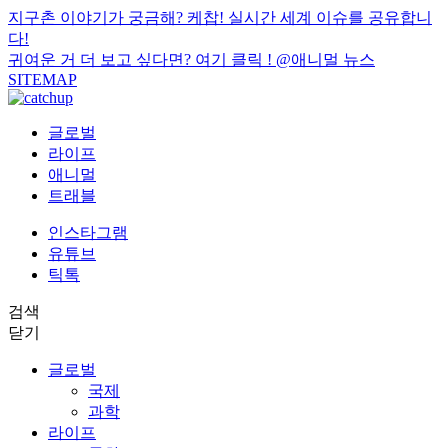
지구촌 이야기가 궁금해? 케찹! 실시간 세계 이슈를 공유합니
다!
귀여운 거 더 보고 싶다면? 여기 클릭 !
@애니멀 뉴스
SITEMAP
글로벌
라이프
애니멀
트래블
인스타그램
유튜브
틱톡
검색
닫기
글로벌
국제
과학
라이프