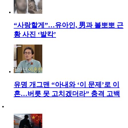
“사랑할게”…유아인, 男과 볼뽀뽀 근
황 사진 ‘발칵’
유명 개그맨 “아내와 ‘이 문제’로 이
혼…버릇 못 고치겠더라” 충격 고백