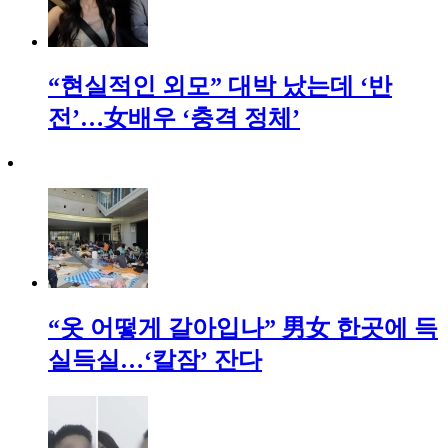
“현실적인 외모” 대박 났는데 ‘반
전’…女배우 ‘충격 정체’
“옷 어떻게 갈아입나” 男女 한곳에 득
실득실…‘칼잠’ 잔다