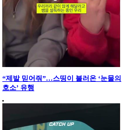
“제발 믿어줘”…스띵이 불러온 ‘눈물의
호소’ 유행