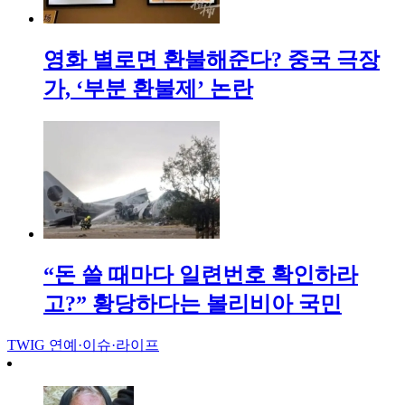
영화 별로면 환불해준다? 중국 극장
가, ‘부분 환불제’ 논란
“돈 쓸 때마다 일련번호 확인하라
고?” 황당하다는 볼리비아 국민
TWIG
연예·이슈·라이프