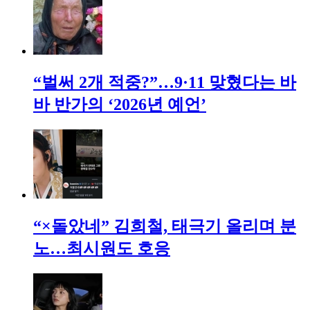
“벌써 2개 적중?”…9·11 맞혔다는 바
바 반가의 ‘2026년 예언’
“×돌았네” 김희철, 태극기 올리며 분
노…최시원도 호응