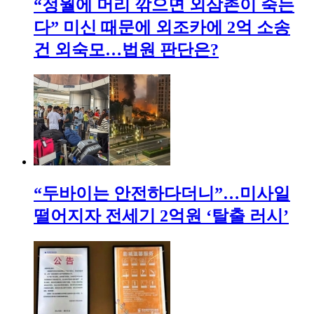
“정월에 머리 깎으면 외삼촌이 죽는
다” 미신 때문에 외조카에 2억 소송
건 외숙모…법원 판단은?
“두바이는 안전하다더니”…미사일
떨어지자 전세기 2억원 ‘탈출 러시’