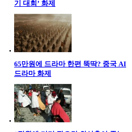
기 대회’ 화제
65만원에 드라마 한편 뚝딱? 중국 AI
드라마 화제