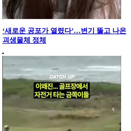
‘새로운 공포가 열렸다’…변기 뚫고 나온
괴생물체 정체