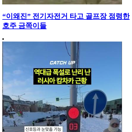
“이왜진” 전기자전거 타고 골프장 점령한
호주 금쪽이들