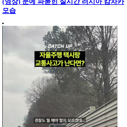
(영상) 눈에 파묻힌 실시간 러시아 캄차카
모습