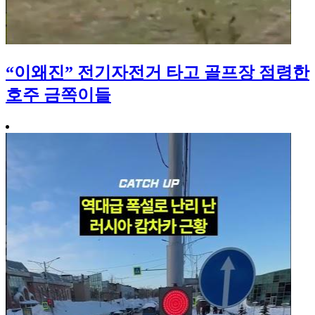
“이왜진” 전기자전거 타고 골프장 점령한
호주 금쪽이들