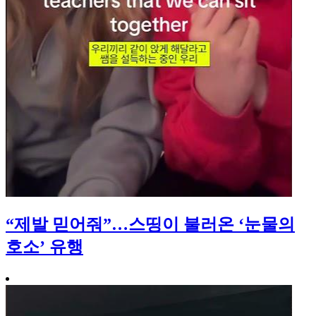
“제발 믿어줘”…스띵이 불러온 ‘눈물의
호소’ 유행