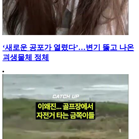
‘새로운 공포가 열렸다’…변기 뚫고 나온
괴생물체 정체