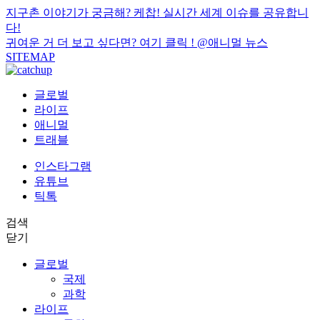
지구촌 이야기가 궁금해? 케찹! 실시간 세계 이슈를 공유합니
다!
귀여운 거 더 보고 싶다면? 여기 클릭 !
@애니멀 뉴스
SITEMAP
글로벌
라이프
애니멀
트래블
인스타그램
유튜브
틱톡
검색
닫기
글로벌
국제
과학
라이프