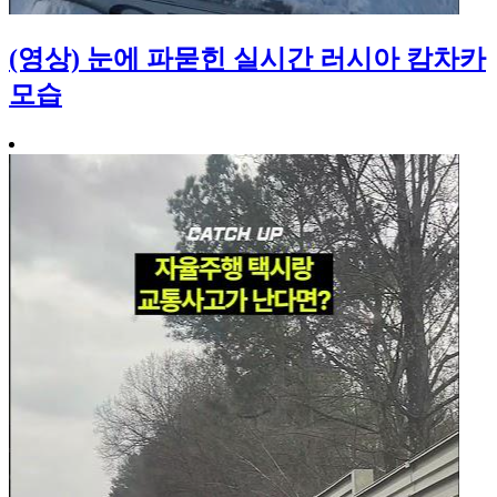
(영상) 눈에 파묻힌 실시간 러시아 캄차카
모습