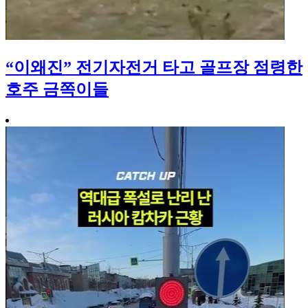
“이왜진” 전기자전거 타고 골프장 점령한
호주 금쪽이들