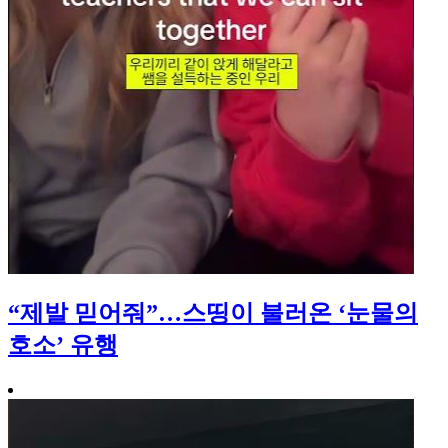
“제발 믿어줘”…스띵이 불러온 ‘눈물의
호소’ 유행