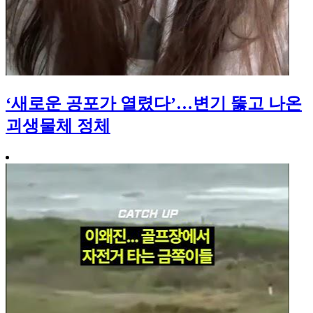
‘새로운 공포가 열렸다’…변기 뚫고 나온
괴생물체 정체