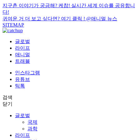
지구촌 이야기가 궁금해? 케찹! 실시간 세계 이슈를 공유합니
다!
귀여운 거 더 보고 싶다면? 여기 클릭 !
@애니멀 뉴스
SITEMAP
글로벌
라이프
애니멀
트래블
인스타그램
유튜브
틱톡
검색
닫기
글로벌
국제
과학
라이프