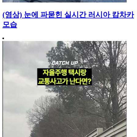
(영상) 눈에 파묻힌 실시간 러시아 캄차카
모습