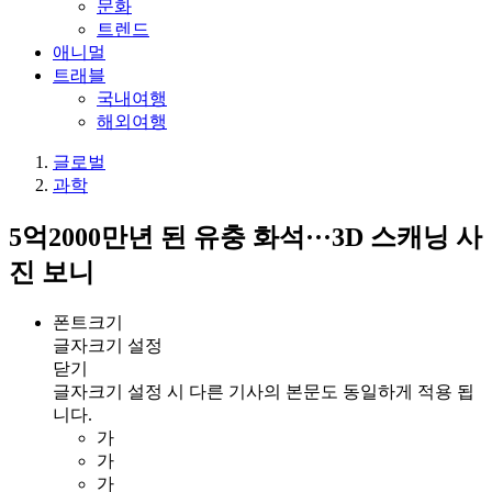
문화
트렌드
애니멀
트래블
국내여행
해외여행
글로벌
과학
5억2000만년 된 유충 화석···3D 스캐닝 사
진 보니
폰트크기
글자크기 설정
닫기
글자크기 설정 시 다른 기사의 본문도 동일하게 적용 됩
니다.
가
가
가