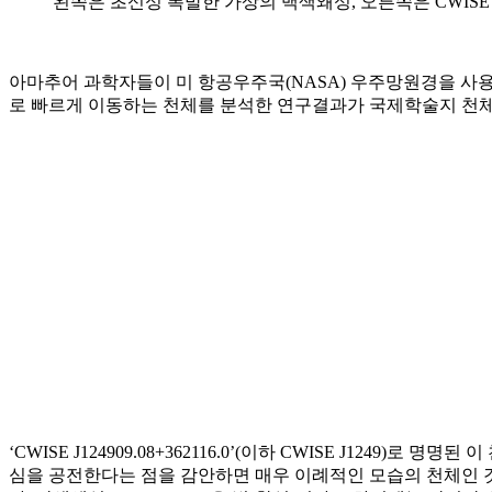
왼쪽은 초신성 폭발한 가상의 백색왜성, 오른쪽은 CWISE J1249의
아마추어 과학자들이 미 항공우주국(NASA) 우주망원경을 사용해
로 빠르게 이동하는 천체를 분석한 연구결과가 국제학술지 천체물리학 저널 
‘CWISE J124909.08+362116.0’(이하 CWISE J1
심을 공전한다는 점을 감안하면 매우 이례적인 모습의 천체인 것.