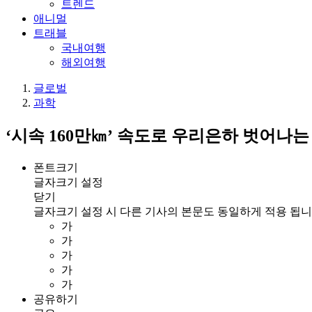
트렌드
애니멀
트래블
국내여행
해외여행
글로벌
과학
‘시속 160만㎞’ 속도로 우리은하 벗어나는
폰트크기
글자크기 설정
닫기
글자크기 설정 시 다른 기사의 본문도 동일하게 적용 됩니
가
가
가
가
가
공유하기