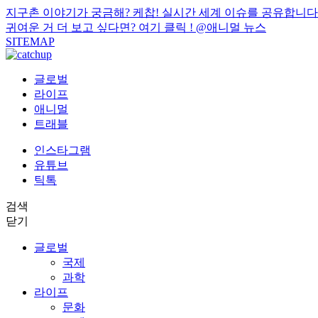
지구촌 이야기가 궁금해? 케찹! 실시간 세계 이슈를 공유합니다
귀여운 거 더 보고 싶다면? 여기 클릭 !
@애니멀 뉴스
SITEMAP
글로벌
라이프
애니멀
트래블
인스타그램
유튜브
틱톡
검색
닫기
글로벌
국제
과학
라이프
문화