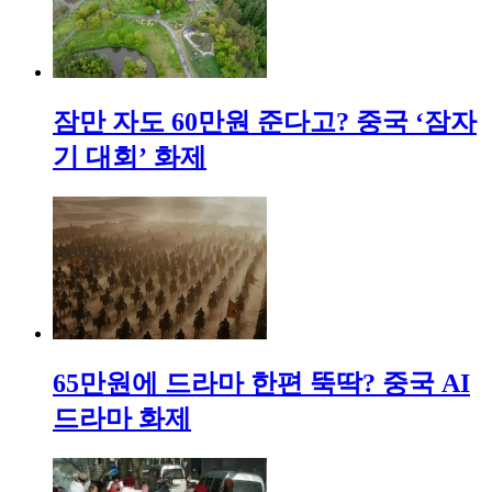
잠만 자도 60만원 준다고? 중국 ‘잠자
기 대회’ 화제
65만원에 드라마 한편 뚝딱? 중국 AI
드라마 화제