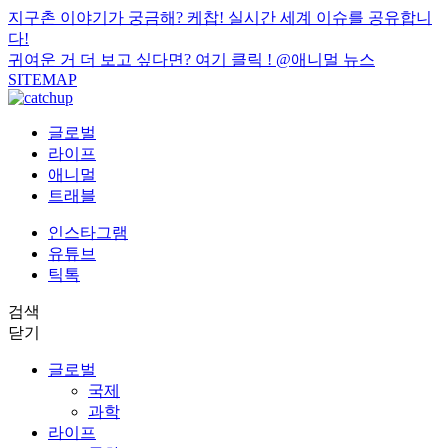
지구촌 이야기가 궁금해? 케찹! 실시간 세계 이슈를 공유합니
다!
귀여운 거 더 보고 싶다면? 여기 클릭 !
@애니멀 뉴스
SITEMAP
글로벌
라이프
애니멀
트래블
인스타그램
유튜브
틱톡
검색
닫기
글로벌
국제
과학
라이프