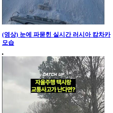
(영상) 눈에 파묻힌 실시간 러시아 캄차카
모습