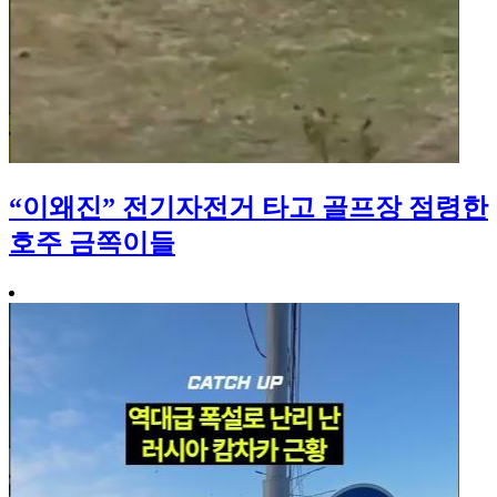
“이왜진” 전기자전거 타고 골프장 점령한
호주 금쪽이들