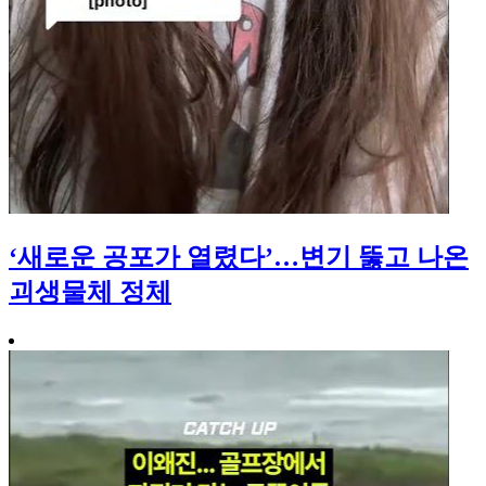
‘새로운 공포가 열렸다’…변기 뚫고 나온
괴생물체 정체