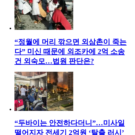
“정월에 머리 깎으면 외삼촌이 죽는
다” 미신 때문에 외조카에 2억 소송
건 외숙모…법원 판단은?
“두바이는 안전하다더니”…미사일
떨어지자 전세기 2억원 ‘탈출 러시’