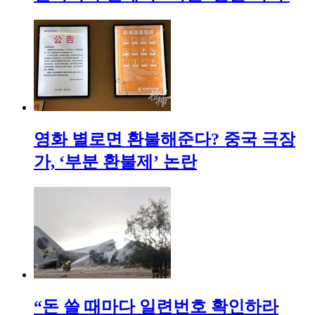
영화 별로면 환불해준다? 중국 극장
가, ‘부분 환불제’ 논란
“돈 쓸 때마다 일련번호 확인하라