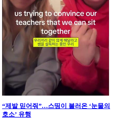
“제발 믿어줘”…스띵이 불러온 ‘눈물의
호소’ 유행