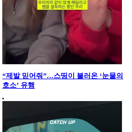
“제발 믿어줘”…스띵이 불러온 ‘눈물의
호소’ 유행