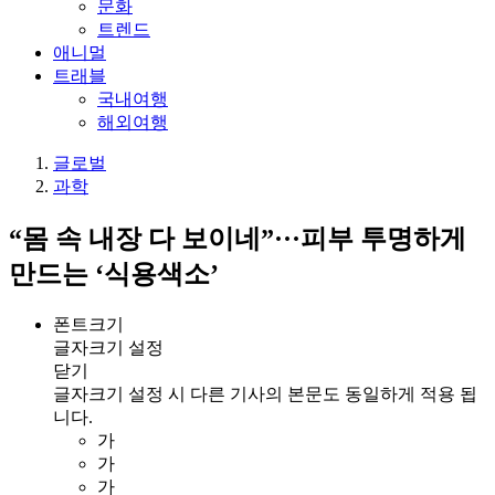
문화
트렌드
애니멀
트래블
국내여행
해외여행
글로벌
과학
“몸 속 내장 다 보이네”···피부 투명하게
만드는 ‘식용색소’
폰트크기
글자크기 설정
닫기
글자크기 설정 시 다른 기사의 본문도 동일하게 적용 됩
니다.
가
가
가