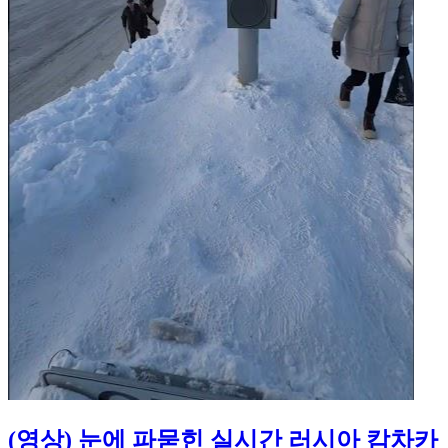
(영상) 눈에 파묻힌 실시간 러시아 캄차카