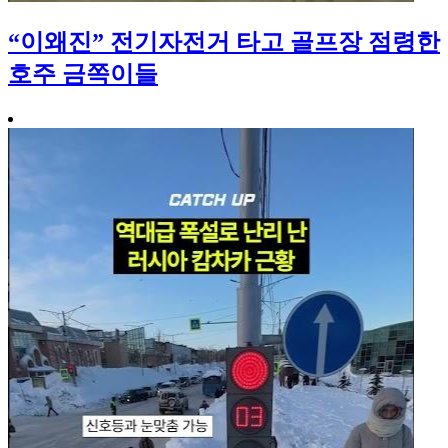
“이왜진” 전기자전거 타고 골프장 점령한
호주 금쪽이들