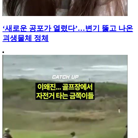
‘새로운 공포가 열렸다’…변기 뚫고 나온
괴생물체 정체