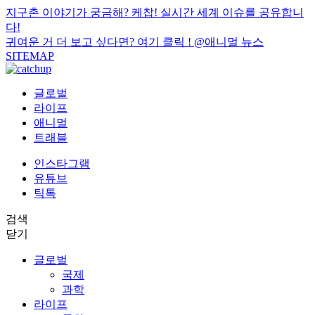
지구촌 이야기가 궁금해? 케찹! 실시간 세계 이슈를 공유합니
다!
귀여운 거 더 보고 싶다면? 여기 클릭 !
@애니멀 뉴스
SITEMAP
글로벌
라이프
애니멀
트래블
인스타그램
유튜브
틱톡
검색
닫기
글로벌
국제
과학
라이프