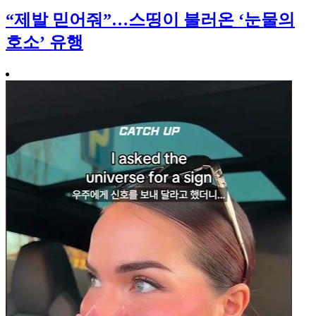
“제발 믿어줘”…스띵이 불러온 ‘눈물의
호소’ 유행