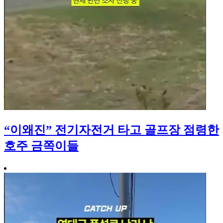
“이왜진” 전기자전거 타고 골프장 점령한
호주 금쪽이들