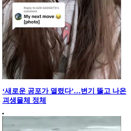
‘새로운 공포가 열렸다’…변기 뚫고 나온
괴생물체 정체