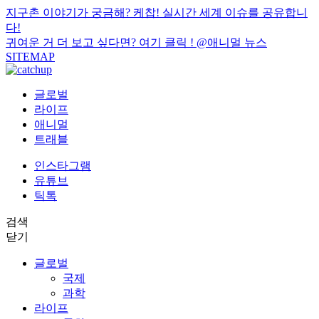
지구촌 이야기가 궁금해? 케찹! 실시간 세계 이슈를 공유합니
다!
귀여운 거 더 보고 싶다면? 여기 클릭 !
@애니멀 뉴스
SITEMAP
글로벌
라이프
애니멀
트래블
인스타그램
유튜브
틱톡
검색
닫기
글로벌
국제
과학
라이프