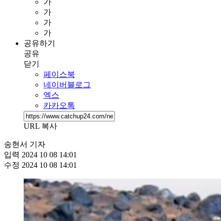
가
가
가
가
공유하기
공유
닫기
페이스북
네이버블로그
엑스
카카오톡
URL 복사
송현서 기자
입력
2024 10 08 14:01
수정
2024 10 08 14:01