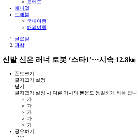
트렌드
애니멀
트래블
국내여행
해외여행
글로벌
과학
신발 신은 러너 로봇 ‘스타1’···시속 12.8
폰트크기
글자크기 설정
닫기
글자크기 설정 시 다른 기사의 본문도 동일하게 적용 됩니
가
가
가
가
가
공유하기