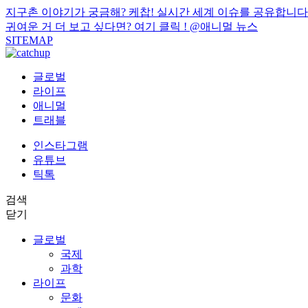
지구촌 이야기가 궁금해? 케찹! 실시간 세계 이슈를 공유합니다
귀여운 거 더 보고 싶다면? 여기 클릭 !
@애니멀 뉴스
SITEMAP
글로벌
라이프
애니멀
트래블
인스타그램
유튜브
틱톡
검색
닫기
글로벌
국제
과학
라이프
문화