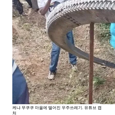
케냐 무쿠쿠 마을에 떨어진 우주쓰레기. 유튜브 캡
처