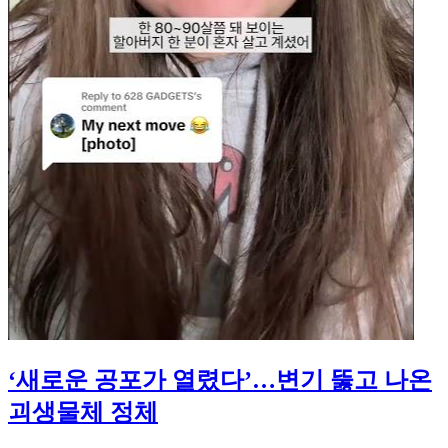
‘새로운 공포가 열렸다’…변기 뚫고 나온
괴생물체 정체