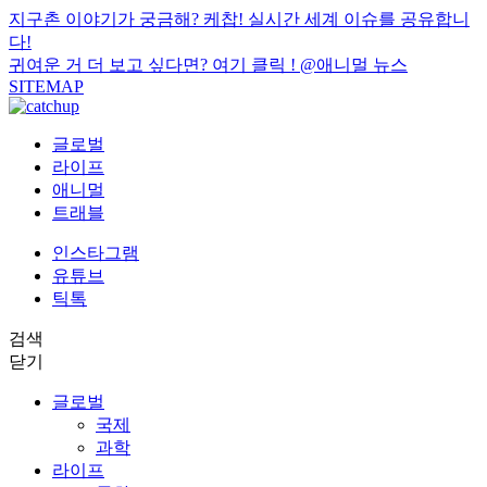
지구촌 이야기가 궁금해? 케찹! 실시간 세계 이슈를 공유합니
다!
귀여운 거 더 보고 싶다면? 여기 클릭 !
@애니멀 뉴스
SITEMAP
글로벌
라이프
애니멀
트래블
인스타그램
유튜브
틱톡
검색
닫기
글로벌
국제
과학
라이프