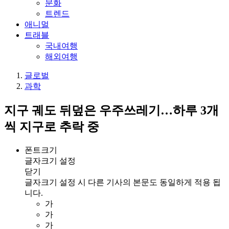
문화
트렌드
애니멀
트래블
국내여행
해외여행
글로벌
과학
지구 궤도 뒤덮은 우주쓰레기…하루 3개
씩 지구로 추락 중
폰트크기
글자크기 설정
닫기
글자크기 설정 시 다른 기사의 본문도 동일하게 적용 됩
니다.
가
가
가