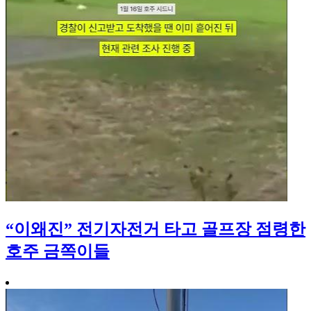
“이왜진” 전기자전거 타고 골프장 점령한
호주 금쪽이들