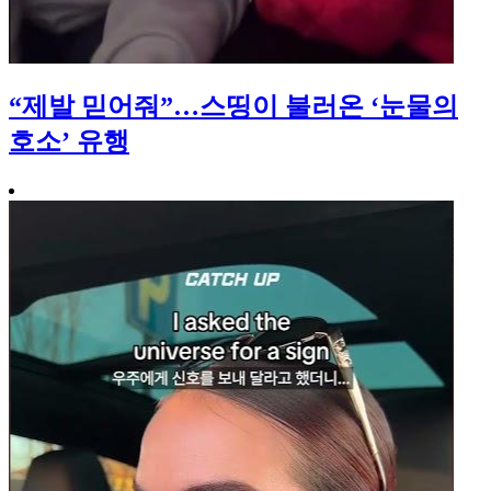
“제발 믿어줘”…스띵이 불러온 ‘눈물의
호소’ 유행