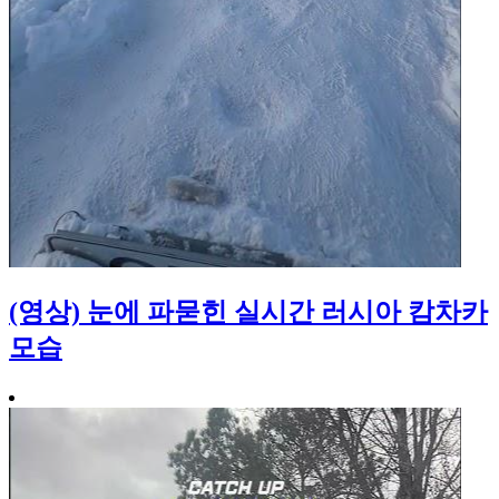
(영상) 눈에 파묻힌 실시간 러시아 캄차카
모습