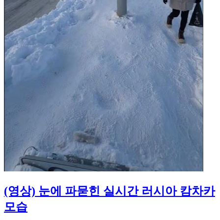
(영상) 눈에 파묻힌 실시간 러시아 캄차카
모습