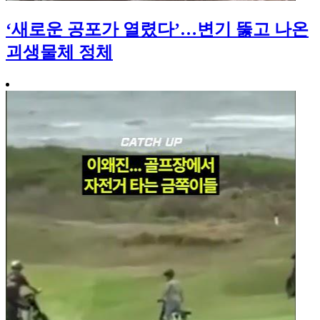
‘새로운 공포가 열렸다’…변기 뚫고 나온
괴생물체 정체