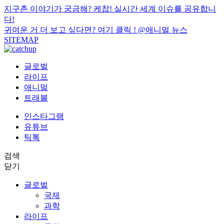
지구촌 이야기가 궁금해? 케찹! 실시간 세계 이슈를 공유합니
다!
귀여운 거 더 보고 싶다면? 여기 클릭 !
@애니멀 뉴스
SITEMAP
글로벌
라이프
애니멀
트래블
인스타그램
유튜브
틱톡
검색
닫기
글로벌
국제
과학
라이프