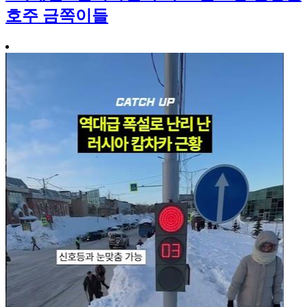
호주 금쪽이들