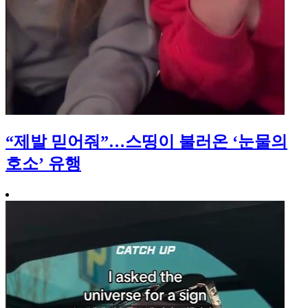
“제발 믿어줘”…스띵이 불러온 ‘눈물의
호소’ 유행