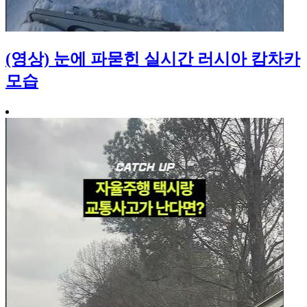
(영상) 눈에 파묻힌 실시간 러시아 캄차카
모습