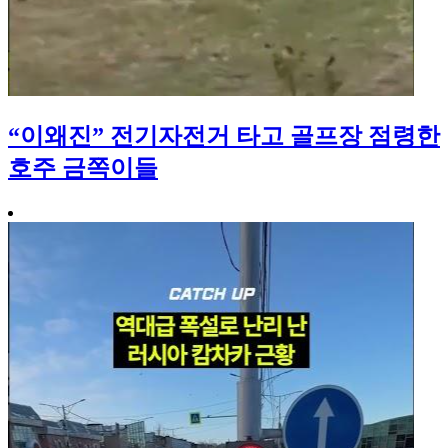
“이왜진” 전기자전거 타고 골프장 점령한
호주 금쪽이들