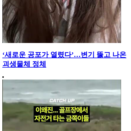
‘새로운 공포가 열렸다’…변기 뚫고 나온
괴생물체 정체