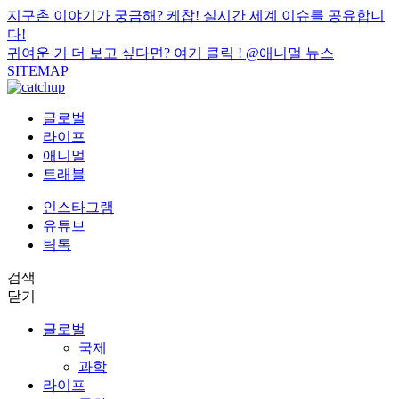
지구촌 이야기가 궁금해? 케찹! 실시간 세계 이슈를 공유합니
다!
귀여운 거 더 보고 싶다면? 여기 클릭 !
@애니멀 뉴스
SITEMAP
글로벌
라이프
애니멀
트래블
인스타그램
유튜브
틱톡
검색
닫기
글로벌
국제
과학
라이프