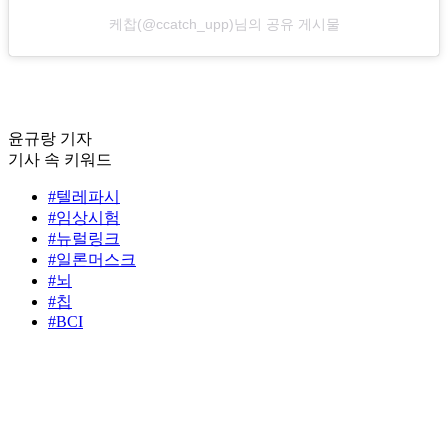
케찹(@ccatch_upp)님의 공유 게시물
윤규랑 기자
기사 속 키워드
#텔레파시
#임상시험
#뉴럴링크
#일론머스크
#뇌
#칩
#BCI