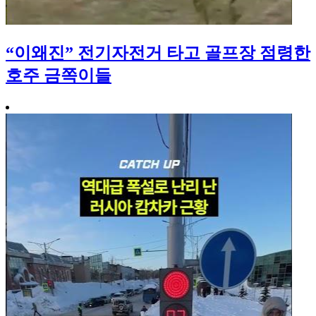
“이왜진” 전기자전거 타고 골프장 점령한
호주 금쪽이들