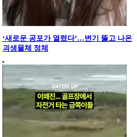
‘새로운 공포가 열렸다’…변기 뚫고 나온
괴생물체 정체