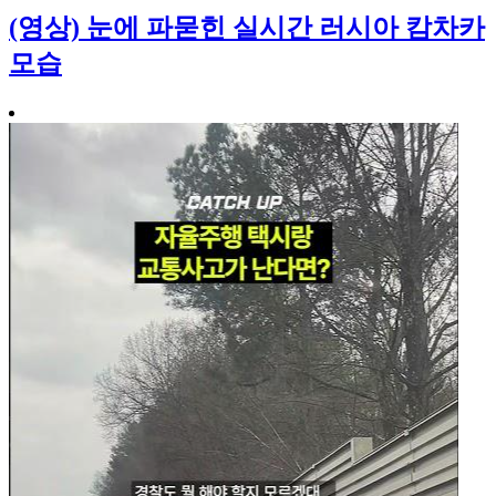
(영상) 눈에 파묻힌 실시간 러시아 캄차카
모습