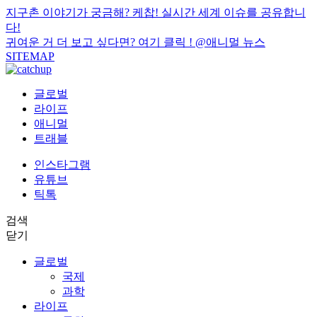
지구촌 이야기가 궁금해? 케찹! 실시간 세계 이슈를 공유합니
다!
귀여운 거 더 보고 싶다면? 여기 클릭 !
@애니멀 뉴스
SITEMAP
글로벌
라이프
애니멀
트래블
인스타그램
유튜브
틱톡
검색
닫기
글로벌
국제
과학
라이프