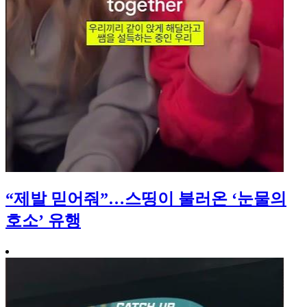
“제발 믿어줘”…스띵이 불러온 ‘눈물의
호소’ 유행