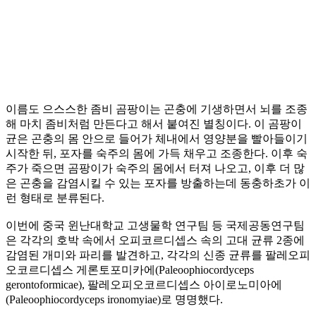
이름도 으스스한 좀비 곰팡이는 곤충에 기생하면서 뇌를 조종
해 마치 좀비처럼 만든다고 해서 붙여진 별칭이다. 이 곰팡이
균은 곤충의 몸 안으로 들어가 체내에서 영양분을 빨아들이기
시작한 뒤, 포자를 숙주의 몸에 가득 채우고 조종한다. 이후 숙
주가 죽으면 곰팡이가 숙주의 몸에서 터져 나오고, 이후 더 많
은 곤충을 감염시킬 수 있는 포자를 방출하는데 동충하초가 이
런 형태로 분류된다.
이번에 중국 윈난대학교 고생물학 연구팀 등 국제공동연구팀
은 각각의 호박 속에서 오피코르디셉스 속의 고대 균류 2종에
감염된 개미와 파리를 발견하고, 각각의 신종 균류를 팔레오피
오코르디셉스 게론토포미카에(Paleoophiocordyceps
gerontoformicae), 팔레오피오코르디셉스 아이로노미아에
(Paleoophiocordyceps ironomyiae)로 명명했다.