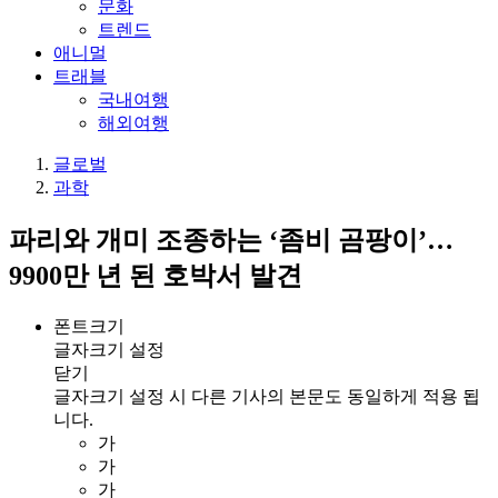
문화
트렌드
애니멀
트래블
국내여행
해외여행
글로벌
과학
파리와 개미 조종하는 ‘좀비 곰팡이’…
9900만 년 된 호박서 발견
폰트크기
글자크기 설정
닫기
글자크기 설정 시 다른 기사의 본문도 동일하게 적용 됩
니다.
가
가
가