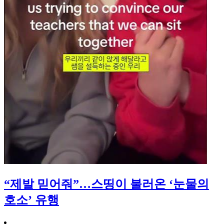
“제발 믿어줘”…스띵이 불러온 ‘눈물의
호소’ 유행