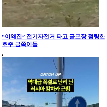
“이왜진” 전기자전거 타고 골프장 점령한
호주 금쪽이들