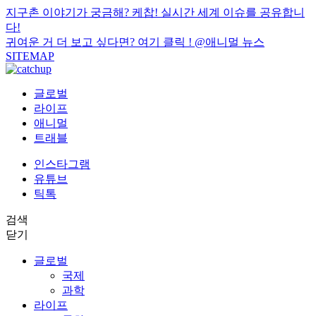
지구촌 이야기가 궁금해? 케찹! 실시간 세계 이슈를 공유합니
다!
귀여운 거 더 보고 싶다면? 여기 클릭 !
@애니멀 뉴스
SITEMAP
글로벌
라이프
애니멀
트래블
인스타그램
유튜브
틱톡
검색
닫기
글로벌
국제
과학
라이프