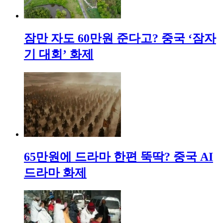
잠만 자도 60만원 준다고? 중국 ‘잠자
기 대회’ 화제
65만원에 드라마 한편 뚝딱? 중국 AI
드라마 화제