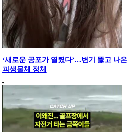
‘새로운 공포가 열렸다’…변기 뚫고 나온
괴생물체 정체