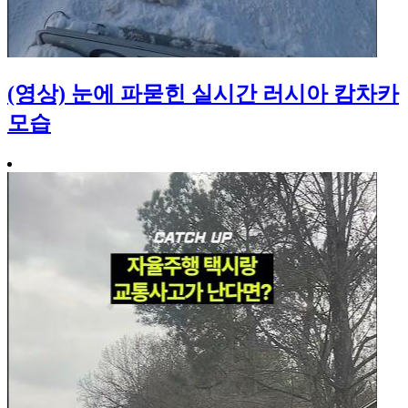
(영상) 눈에 파묻힌 실시간 러시아 캄차카
모습