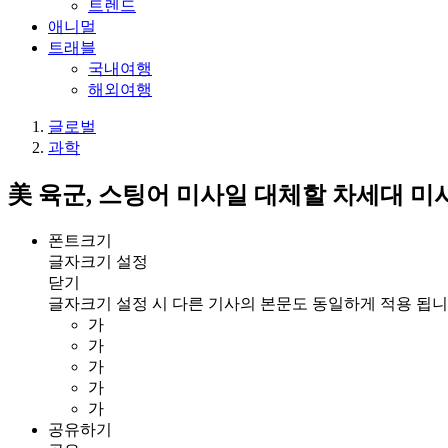
트렌드
애니멀
트래블
국내여행
해외여행
글로벌
과학
美 육군, 스팅어 미사일 대체할 차세대 미
폰트크기
글자크기 설정
닫기
글자크기 설정 시 다른 기사의 본문도 동일하게 적용 됩니
가
가
가
가
가
공유하기