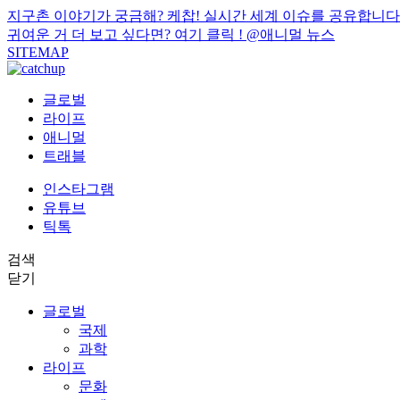
지구촌 이야기가 궁금해? 케찹! 실시간 세계 이슈를 공유합니다
귀여운 거 더 보고 싶다면? 여기 클릭 !
@애니멀 뉴스
SITEMAP
글로벌
라이프
애니멀
트래블
인스타그램
유튜브
틱톡
검색
닫기
글로벌
국제
과학
라이프
문화