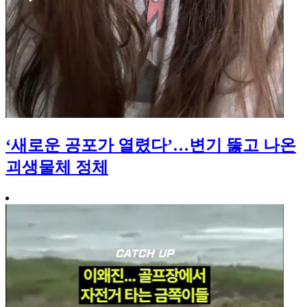
‘새로운 공포가 열렸다’…변기 뚫고 나온
괴생물체 정체