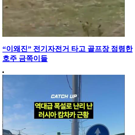
“이왜진” 전기자전거 타고 골프장 점령한
호주 금쪽이들