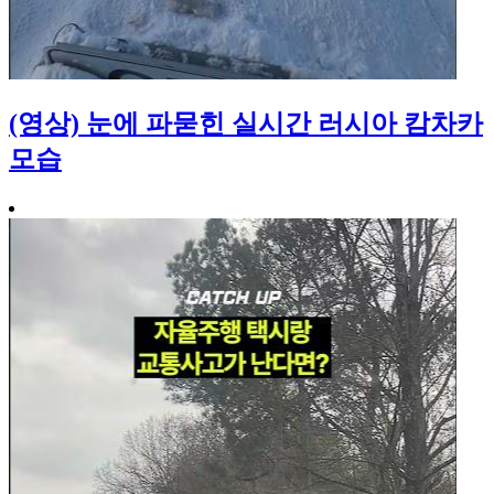
(영상) 눈에 파묻힌 실시간 러시아 캄차카
모습