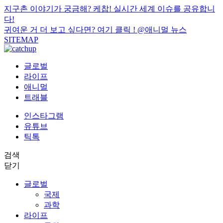
지구촌 이야기가 궁금해? 케찹! 실시간 세계 이슈를 공유합니
다!
귀여운 거 더 보고 싶다면? 여기 클릭 !
@애니멀 뉴스
SITEMAP
글로벌
라이프
애니멀
트래블
인스타그램
유튜브
틱톡
검색
닫기
글로벌
국제
과학
라이프