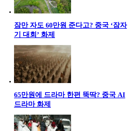
잠만 자도 60만원 준다고? 중국 ‘잠자
기 대회’ 화제
65만원에 드라마 한편 뚝딱? 중국 AI
드라마 화제