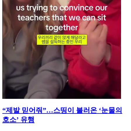
“제발 믿어줘”…스띵이 불러온 ‘눈물의
호소’ 유행