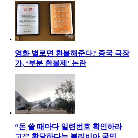
영화 별로면 환불해준다? 중국 극장
가, ‘부분 환불제’ 논란
“돈 쓸 때마다 일련번호 확인하라
고?” 황당하다는 볼리비아 국민