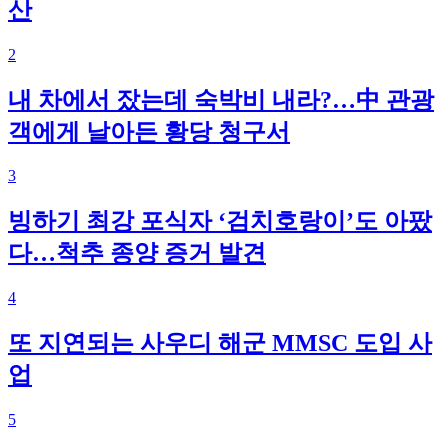
산
2
내 차에서 잤는데 숙박비 내라?…中 관광
객에게 날아든 황당 청구서
3
빙하기 최강 포식자 ‘검치호랑이’도 아팠
다…척추 종양 증거 발견
4
또 지연되는 사우디 해군 MMSC 도입 사
업
5