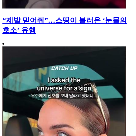
“제발 믿어줘”…스띵이 불러온 ‘눈물의
호소’ 유행