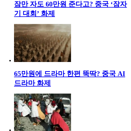
잠만 자도 60만원 준다고? 중국 ‘잠자
기 대회’ 화제
65만원에 드라마 한편 뚝딱? 중국 AI
드라마 화제