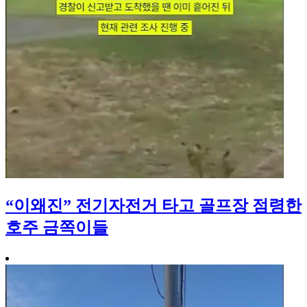
“이왜진” 전기자전거 타고 골프장 점령한
호주 금쪽이들