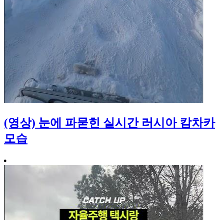
(영상) 눈에 파묻힌 실시간 러시아 캄차카
모습