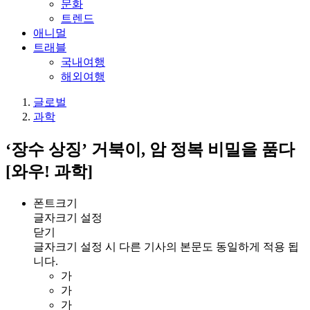
문화
트렌드
애니멀
트래블
국내여행
해외여행
글로벌
과학
‘장수 상징’ 거북이, 암 정복 비밀을 품다
[와우! 과학]
폰트크기
글자크기 설정
닫기
글자크기 설정 시 다른 기사의 본문도 동일하게 적용 됩
니다.
가
가
가