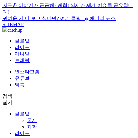
지구촌 이야기가 궁금해? 케찹! 실시간 세계 이슈를 공유합니
다!
귀여운 거 더 보고 싶다면? 여기 클릭 !
@애니멀 뉴스
SITEMAP
글로벌
라이프
애니멀
트래블
인스타그램
유튜브
틱톡
검색
닫기
글로벌
국제
과학
라이프