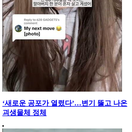
‘새로운 공포가 열렸다’…변기 뚫고 나온
괴생물체 정체