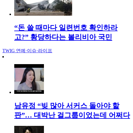
“돈 쓸 때마다 일련번호 확인하라
고?” 황당하다는 볼리비아 국민
TWIG
연예·이슈·라이프
남유정 “빚 많아 서커스 돌아야 할
판”… 대박난 걸그룹이었는데 어쩌다