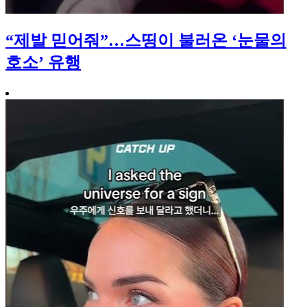
“제발 믿어줘”…스띵이 불러온 ‘눈물의
호소’ 유행