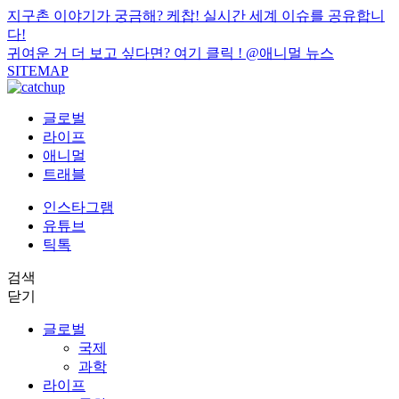
지구촌 이야기가 궁금해? 케찹! 실시간 세계 이슈를 공유합니
다!
귀여운 거 더 보고 싶다면? 여기 클릭 !
@애니멀 뉴스
SITEMAP
글로벌
라이프
애니멀
트래블
인스타그램
유튜브
틱톡
검색
닫기
글로벌
국제
과학
라이프