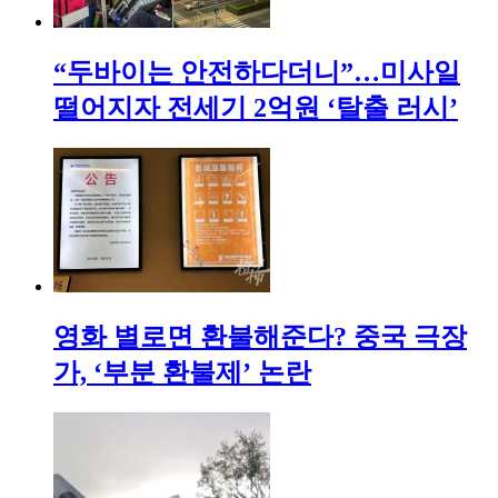
“두바이는 안전하다더니”…미사일
떨어지자 전세기 2억원 ‘탈출 러시’
영화 별로면 환불해준다? 중국 극장
가, ‘부분 환불제’ 논란