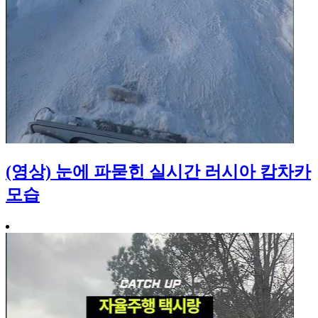
(영상) 눈에 파묻힌 실시간 러시아 캄차카
모습