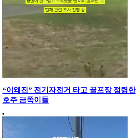
“이왜진” 전기자전거 타고 골프장 점령한
호주 금쪽이들