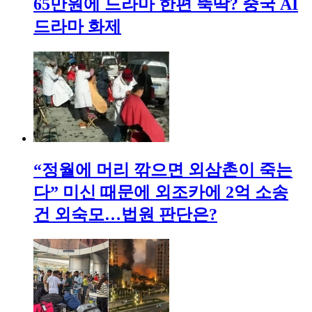
65만원에 드라마 한편 뚝딱? 중국 AI
드라마 화제
“정월에 머리 깎으면 외삼촌이 죽는
다” 미신 때문에 외조카에 2억 소송
건 외숙모…법원 판단은?