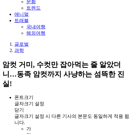
문화
트렌드
애니멀
트래블
국내여행
해외여행
글로벌
과학
암컷 거미, 수컷만 잡아먹는 줄 알았더
니…동족 암컷까지 사냥하는 섬뜩한 진
실!
폰트크기
글자크기 설정
닫기
글자크기 설정 시 다른 기사의 본문도 동일하게 적용 됩
니다.
가