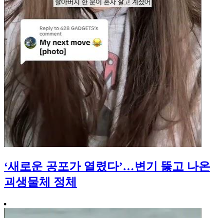
‘새로운 공포가 열렸다’…변기 뚫고 나온
괴생물체 정체