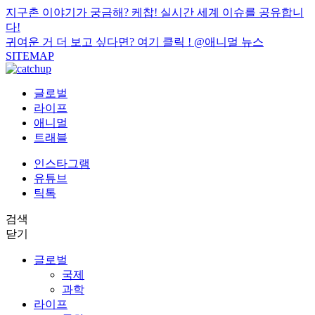
지구촌 이야기가 궁금해? 케찹! 실시간 세계 이슈를 공유합니
다!
귀여운 거 더 보고 싶다면? 여기 클릭 !
@애니멀 뉴스
SITEMAP
글로벌
라이프
애니멀
트래블
인스타그램
유튜브
틱톡
검색
닫기
글로벌
국제
과학
라이프