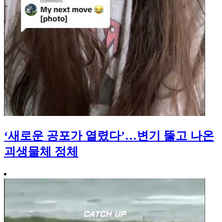
‘새로운 공포가 열렸다’…변기 뚫고 나온
괴생물체 정체