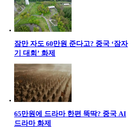
잠만 자도 60만원 준다고? 중국 ‘잠자
기 대회’ 화제
65만원에 드라마 한편 뚝딱? 중국 AI
드라마 화제