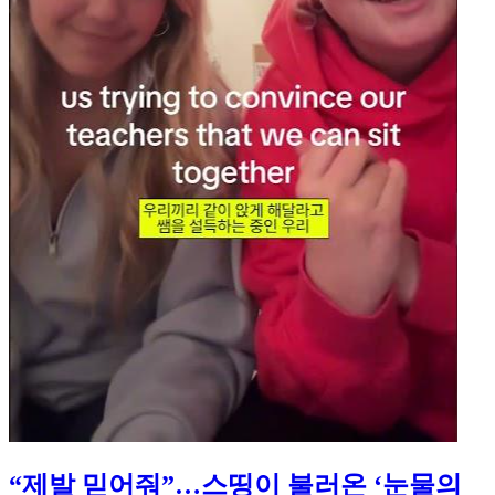
“제발 믿어줘”…스띵이 불러온 ‘눈물의