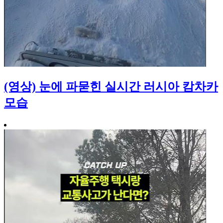
(영상) 눈에 파묻힌 실시간 러시아 캄차카
모습