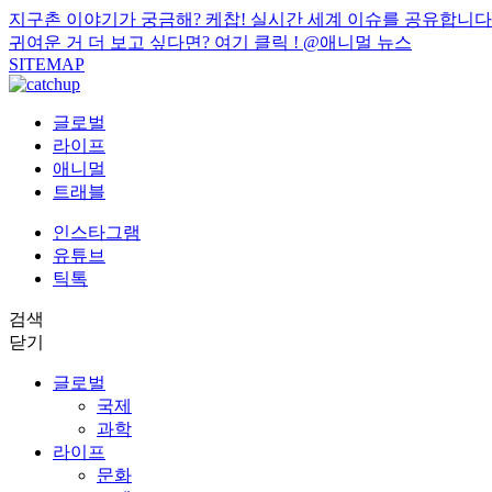
지구촌 이야기가 궁금해? 케찹! 실시간 세계 이슈를 공유합니다
귀여운 거 더 보고 싶다면? 여기 클릭 !
@애니멀 뉴스
SITEMAP
글로벌
라이프
애니멀
트래블
인스타그램
유튜브
틱톡
검색
닫기
글로벌
국제
과학
라이프
문화