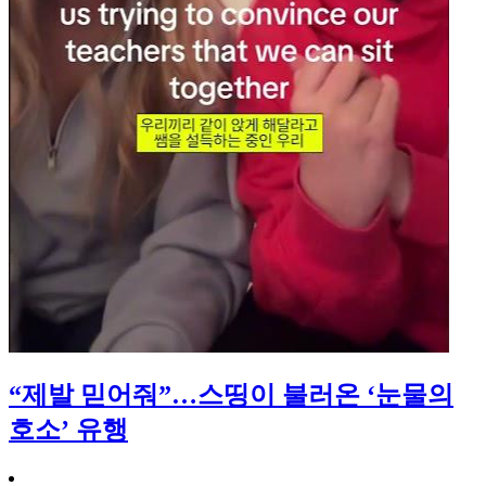
“제발 믿어줘”…스띵이 불러온 ‘눈물의
호소’ 유행