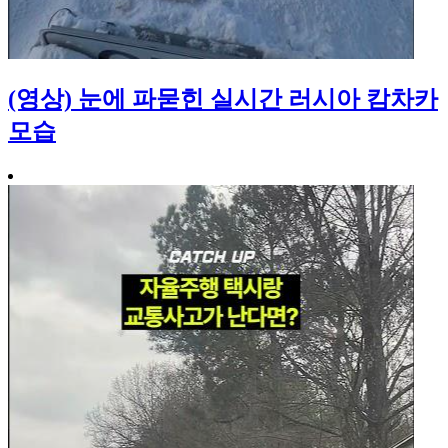
(영상) 눈에 파묻힌 실시간 러시아 캄차카
모습