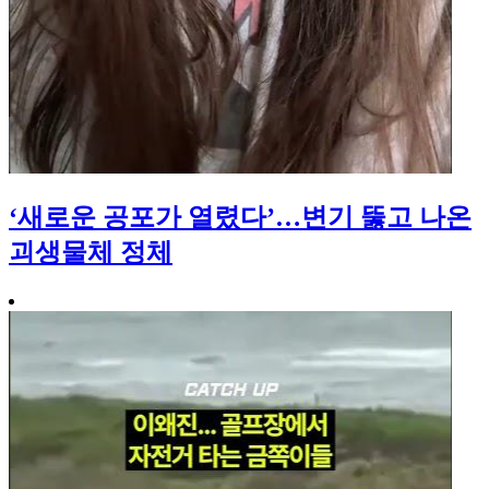
‘새로운 공포가 열렸다’…변기 뚫고 나온
괴생물체 정체