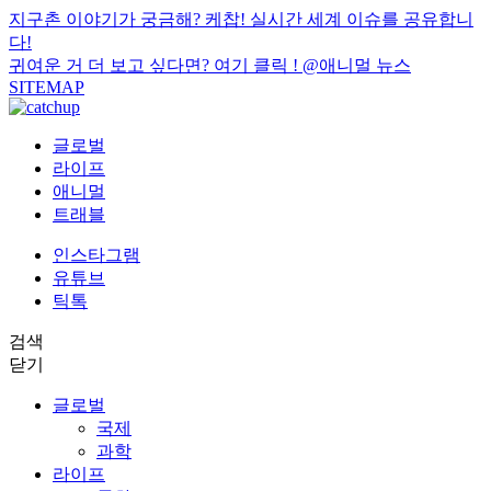
지구촌 이야기가 궁금해? 케찹! 실시간 세계 이슈를 공유합니
다!
귀여운 거 더 보고 싶다면? 여기 클릭 !
@애니멀 뉴스
SITEMAP
글로벌
라이프
애니멀
트래블
인스타그램
유튜브
틱톡
검색
닫기
글로벌
국제
과학
라이프