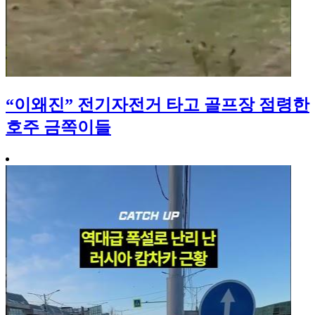
“이왜진” 전기자전거 타고 골프장 점령한
호주 금쪽이들