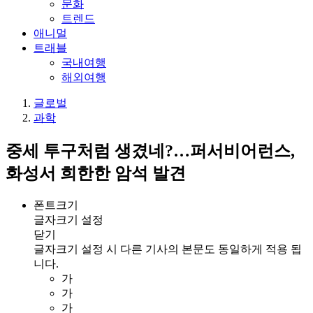
문화
트렌드
애니멀
트래블
국내여행
해외여행
글로벌
과학
중세 투구처럼 생겼네?…퍼서비어런스,
화성서 희한한 암석 발견
폰트크기
글자크기 설정
닫기
글자크기 설정 시 다른 기사의 본문도 동일하게 적용 됩
니다.
가
가
가