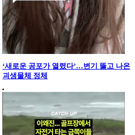
‘새로운 공포가 열렸다’…변기 뚫고 나온
괴생물체 정체