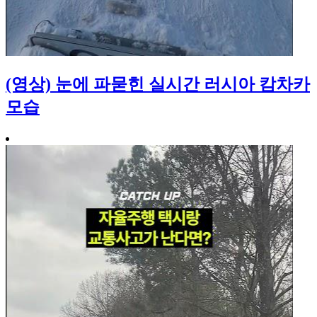
(영상) 눈에 파묻힌 실시간 러시아 캄차카
모습