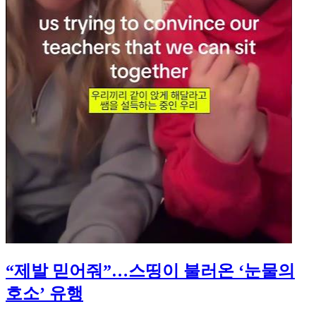
“제발 믿어줘”…스띵이 불러온 ‘눈물의
호소’ 유행