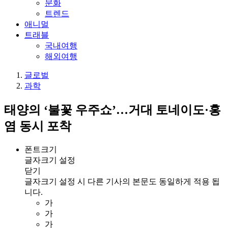
문화
트렌드
애니멀
트래블
국내여행
해외여행
글로벌
과학
태양의 ‘불꽃 우주쇼’…거대 토네이도·홍
염 동시 포착
폰트크기
글자크기 설정
닫기
글자크기 설정 시 다른 기사의 본문도 동일하게 적용 됩
니다.
가
가
가