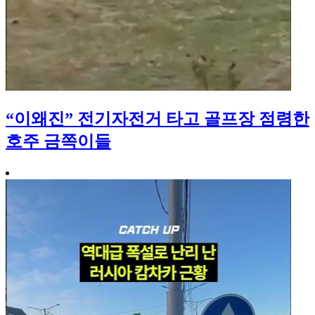
“이왜진” 전기자전거 타고 골프장 점령한
호주 금쪽이들