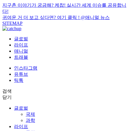
지구촌 이야기가 궁금해? 케찹! 실시간 세계 이슈를 공유합니
다!
귀여운 거 더 보고 싶다면? 여기 클릭 !
@애니멀 뉴스
SITEMAP
글로벌
라이프
애니멀
트래블
인스타그램
유튜브
틱톡
검색
닫기
글로벌
국제
과학
라이프