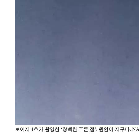
보이저 1호가 촬영한 ‘창백한 푸른 점’. 원안이 지구다. NASA/