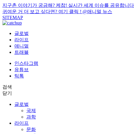
지구촌 이야기가 궁금해? 케찹! 실시간 세계 이슈를 공유합니다
귀여운 거 더 보고 싶다면? 여기 클릭 !
@애니멀 뉴스
SITEMAP
글로벌
라이프
애니멀
트래블
인스타그램
유튜브
틱톡
검색
닫기
글로벌
국제
과학
라이프
문화