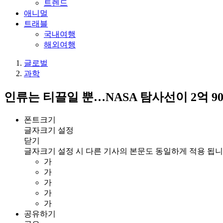
트렌드
애니멀
트래블
국내여행
해외여행
글로벌
과학
인류는 티끌일 뿐…NASA 탐사선이 2억 9
폰트크기
글자크기 설정
닫기
글자크기 설정 시 다른 기사의 본문도 동일하게 적용 됩니
가
가
가
가
가
공유하기