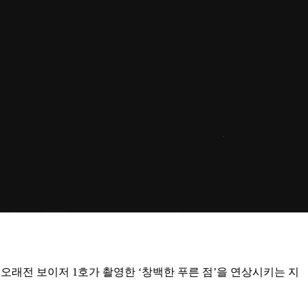
가 오래전 보이저 1호가 촬영한 ‘창백한 푸른 점’을 연상시키는 지